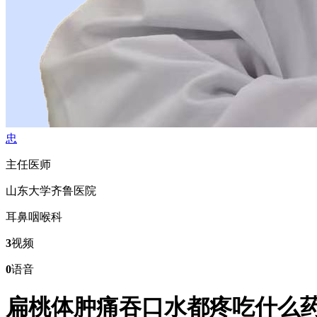
忠
主任医师
山东大学齐鲁医院
耳鼻咽喉科
3
视频
0
语音
扁桃体肿痛吞口水都疼吃什么