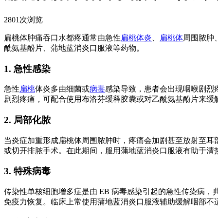
2801次浏览
扁桃体肿痛吞口水都疼通常由急性
扁桃体炎
、
扁桃体
周围脓肿
酰氨基酚片、蒲地蓝消炎口服液等药物。
1. 急性感染
急性
扁桃
体炎多由细菌或
病毒
感染导致，患者会出现咽喉剧烈
剧烈疼痛，可配合使用布洛芬缓释胶囊或对乙酰氨基酚片来缓
2. 局部化脓
当炎症加重形成扁桃体周围脓肿时，疼痛会加剧甚至放射至耳
或切开排脓手术。在此期间，服用蒲地蓝消炎口服液有助于清
3. 特殊病毒
传染性单核细胞增多症是由 EB 病毒感染引起的急性传染病
免疫力恢复。临床上常使用蒲地蓝消炎口服液辅助缓解咽部不