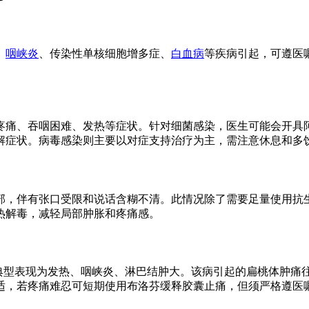
、
咽峡炎
、传染性单核细胞增多症、
白血病
等疾病引起，可遵医
疼痛、吞咽困难、发热等症状。针对细菌感染，医生可能会开具
解症状。病毒感染则主要以对症支持治疗为主，需注意休息和多
部，伴有张口受限和说话含糊不清。此情况除了需要足量使用抗
热解毒，减轻局部肿胀和疼痛感。
，典型表现为发热、咽峡炎、淋巴结肿大。该病引起的扁桃体肿
适，若疼痛难忍可短期使用布洛芬缓释胶囊止痛，但须严格遵医