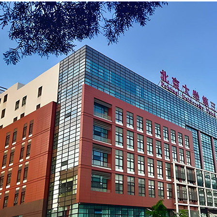
首页
医院
医生
疾病
视频
权威视频
健康短视频
语音
文章
问答
权威问答
健康知道
头条
资讯
医院入驻
网上医院
搜索
科普文章
查疾病
找医生
找医院