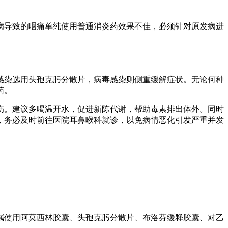
病导致的咽痛单纯使用普通消炎药效果不佳，必须针对原发病进
感染选用头孢克肟分散片，病毒感染则侧重缓解症状。无论何种
药。
伤。建议多喝温开水，促进新陈代谢，帮助毒素排出体外。同时
，务必及时前往医院耳鼻喉科就诊，以免病情恶化引发严重并发
嘱使用阿莫西林胶囊、头孢克肟分散片、布洛芬缓释胶囊、对乙