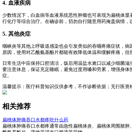
4. 血液疾病
少数情况下，白血病等血液系统恶性肿瘤也可表现为扁桃体显
行化疗等综合治疗。在确诊前，切勿自行随意用药掩盖病情，
5. 其他炎症
咽峡炎等其他上呼吸道感染也会引发类似的吞咽疼痛症状，病
原因，使用对乙酰氨基酚片都能有效降低体温和缓解疼痛，但
日常生活中应保持口腔清洁，饭后用温盐水漱口以减少细菌滋
要注意休息，保证充足睡眠，避免过度用嗓和劳累，增强身体
症。
温馨提示：医疗科普知识仅供参考，不作诊断依据；无行医资
相关推荐
扁桃体肿痛吞口水都疼吃什么药
扁桃体肿痛吞口水都疼通常由急性扁桃体炎、扁桃体周围脓肿