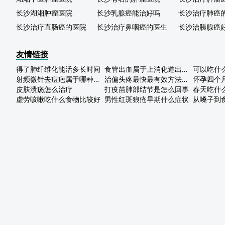
长沙湖湘肿瘤医院
长沙乳腺癌能治好吗
长沙治疗肺癌
长沙治疗直肠癌的医院
长沙治疗鼻咽癌的医生
长沙治胰腺癌
友情链接
得了肺纤维化能活多长时间
食管出血属于上消化道出血吗
可以吃什
射频微针去痘疤属于哪种类型
治偏头疼最快最有效方法是什么
怀孕四个
皮肤溃疡怎么治疗
打疫苗肺部结节是怎么回事
虚劳咳嗽吃什么食物比较好
男性红斑狼疮早期什么症状