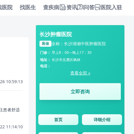
找医院
找医生
查疾病
资讯
问答
医院入驻
长沙肿瘤医院
全称：长沙湖湘中医肿瘤医院
医保
门诊：
早上8：00—晚上17：30
地址：
长沙市岳麓区枫林
电话：
查看全部 »
26 10:59:13
立即咨询
注患者舒适
首页
详细介绍
22 11:14:10