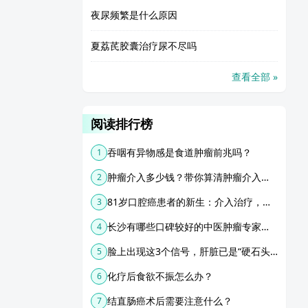
夜尿频繁是什么原因
夏荔芪胶囊治疗尿不尽吗
查看全部 »
阅读排行榜
吞咽有异物感是食道肿瘤前兆吗？
1
肿瘤介入多少钱？带你算清肿瘤介入治疗的费用
2
81岁口腔癌患者的新生：介入治疗，守护晚年尊严
3
长沙有哪些口碑较好的中医肿瘤专家？挂号攻略分享 - 湖湘中医肿瘤医院
4
脸上出现这3个信号，肝脏已是“硬石头”？医生：肝癌来前有预警！
5
化疗后食欲不振怎么办？
6
结直肠癌术后需要注意什么？
7