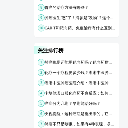
胃癌的治疗方法有哪些？
8
肿瘤医生“怒”了！海参是“发物”？这个百年谎言，今天我们一文解答！
9
CAR-T和靶向药、免疫治疗有什么区别？
10
关注排行榜
肺癌晚期还能用靶向药吗？靶向药耐药了怎么办？
1
化疗一个疗程要多少钱？湖湘中医肿瘤医院：动脉灌注“精确化疗”费用怎么理解？
2
湖湘中医肿瘤医院介绍：湖湘中医肿瘤医院唐田医生
3
卡培他滨口服化疗药不良反应：如何管理和应对？
4
癌症分为几期？早期能治好吗？
5
央视提醒：这种癌症是拖出来的，它的癌前病变和早期也是容易被发现被干掉的
6
肺癌不只是咳嗽，如果有4种表现，尽早查肺，可能是癌症前兆
7