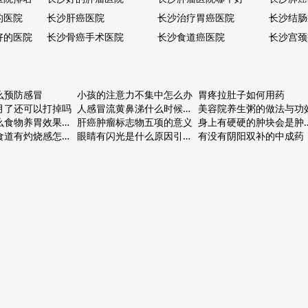
的医院
长沙肝癌医院
长沙治疗胃癌医院
长沙结肠
好的医院
长沙骨癌手术医院
长沙食道癌医院
长沙宫颈
么预防感冒
小孩的注意力不集中怎么办
胃疼拉肚子如何用药
月了还可以打掉吗
人感冒流黄鼻涕什么时候能好
美容院养生粥的做法与功
春天吃什么食物养胃效果最好
肝癌肿瘤标志物五项的意义
身上有硬硬的肿
从嗓子到食道有灼烧感怎么回事
眼睛有闪光是什么原因引起的
有没有阴阳双补的中成药