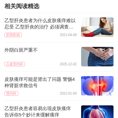
相关阅读精选
乙型肝炎患者为什么皮肤瘙痒难以
忍受 乙型肝炎的治疗 必须调查原
因
肝胆疾病
2021-04-09
外阴白斑严重不
心血管内科
2025-12-02
皮肤瘙痒可能是肾出了问题 警惕4
种肾脏求救信号
肾内科
2022-01-04
乙型肝炎患者容易出现皮肤瘙痒
告诉你5个妙计来缓解瘙痒