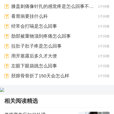
膝盖刺痛像针扎的感觉疼是怎么回事不动
1个问答
也疼
看胃病要挂什么科
1个问答
经常会打嗝是怎么回事
1个问答
肋部被重物顶到疼痛怎么回事
1个问答
拉肚子肚子疼是怎么回事
1个问答
用开塞露后多久才大便
1个问答
左眼下眼袋跳怎么回事
1个问答
胫腓骨骨折了150天会怎么样
1个问答
相关阅读精选