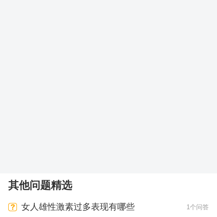
其他问题精选
女人雄性激素过多表现有哪些
1个问答