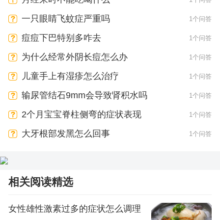
一只眼睛飞蚊症严重吗
1个问答
痘痘下巴特别多咋去
1个问答
为什么经常外阴长痘怎么办
1个问答
儿童手上有湿疹怎么治疗
1个问答
输尿管结石9mm会导致肾积水吗
1个问答
2个月宝宝脊柱侧弯的症状表现
1个问答
大牙根部发黑怎么回事
1个问答
相关阅读精选
女性雄性激素过多的症状怎么调理