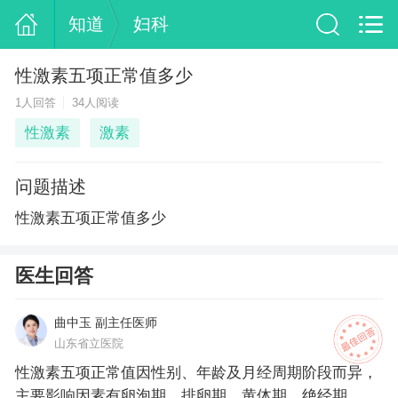
知道
妇科
性激素五项正常值多少
1人回答
34人阅读
性激素
激素
问题描述
性激素五项正常值多少
医生回答
曲中玉 副主任医师
山东省立医院
性激素五项正常值因性别、年龄及月经周期阶段而异，
主要影响因素有卵泡期、排卵期、黄体期、绝经期。