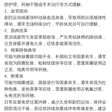
部护理、药物干预或手术治疗等方式缓解。
1、血管跳动
剧烈运动或紧张时动脉血流加速，导致局部出现规律性
搏动，通常无须特殊治疗，平卧休息后可自行缓解。
2、肌肉痉挛
受凉或疲劳引发提睾肌收缩，产生类似脉搏的跳动感，
注意保暖并避免久坐，症状多能逐渐消失。
3、精索静脉曲张
可能与静脉瓣膜功能不全、长期站立等因素有关，通常
表现为阴囊坠胀、蚯蚓状团块等症状，需遵医嘱使用迈
之灵、地奥司明等药物。
4、附睾炎
可能与细菌感染、尿路逆行等因素有关，通常表现为红
肿热痛、发热畏寒等症状，需遵医嘱使用左氧氟沙星、
头孢克肟等药物。
日常应避免穿过紧内裤，减少久坐和剧烈运动，保持会
阴部清洁干燥，若症状持续加重或伴有疼痛发热，建议