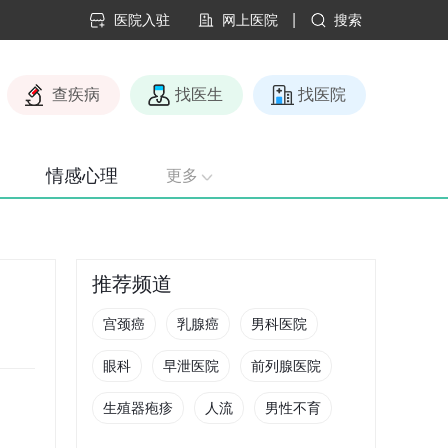
|
医院入驻
网上医院
搜索
查疾病
找医生
找医院
情感心理
更多
推荐频道
宫颈癌
乳腺癌
男科医院
眼科
早泄医院
前列腺医院
生殖器疱疹
人流
男性不育