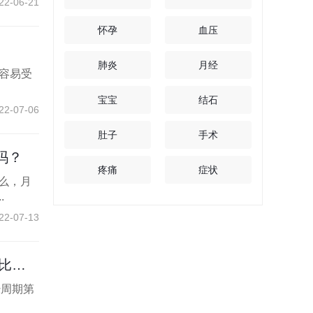
22-06-21
怀孕
血压
肺炎
月经
右容易受
宝宝
结石
22-07-06
肚子
手术
吗？
疼痛
症状
么，月
.
22-07-13
准
经周期第