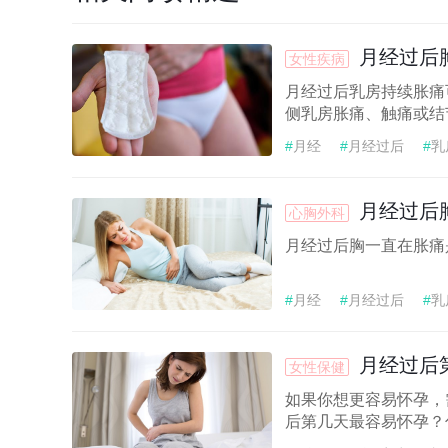
月经过后
女性疾病
月经过后乳房持续胀痛
侧乳房胀痛、触痛或结节
#
月经
#
月经过后
#
乳
月经过后
心胸外科
月经过后胸一直在胀痛
#
月经
#
月经过后
#
乳
月经过后
女性保健
如果你想更容易怀孕，
后第几天最容易怀孕？