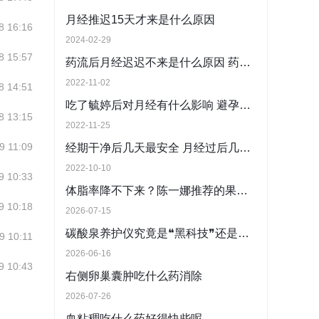
月经推迟15天才来是什么原因
8 16:16
2024-02-29
8 15:57
药流后月经迟迟不来是什么原因 药物流产后多久来月经
2022-11-02
8 14:51
吃了毓婷后对月经有什么影响 避孕药停药几天来月经
8 13:15
2022-11-25
9 11:09
经期干净后几天最安全 月经过后几天是安全期
2022-10-10
9 10:33
体脂率降不下来？陈一娜推荐的果汁，用“三段式”逻辑重塑代谢
9 10:18
2026-07-15
碳酸泉养护仪究竟是❝黑科技❞还是智商税？医学界给出了答案
9 10:11
2026-06-16
9 10:43
右侧卵巢囊肿吃什么药消除
2026-07-26
血粘稠吃什么药好得快些呢