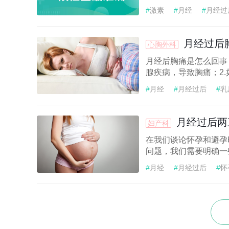
#
激素
#
月经
#
月经过
月经过后
心胸外科
月经后胸痛是怎么回事
腺疾病，导致胸痛；2.
#
月经
#
月经过后
#
乳
月经过后两
妇产科
在我们谈论怀孕和避孕
问题，我们需要明确一
#
月经
#
月经过后
#
怀