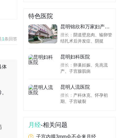
特色医院
昆明锦欣和万家妇产医院
擅长：
阴道壁息肉、输卵管
共
1
条回答
结扎术后并发症、阴挺
昆明妇科医院
擅长：
卵巢妊娠、先兆流
具体
产、子宫腺肌病
昆明人流医院
导。
擅长：
产科休克、怀孕初
期、子宫破裂
。
月经
-相关问题
药
子宫内膜3mm会不会来月经