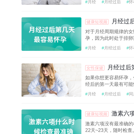
#
月经
#
月经过后
#
怀
月经过
健康短视频
对于月经周期规律的女性
孕，因为此时处于排卵
#
月经
#
月经过后
#
怀
月经过后
女性保健
如果你想更容易怀孕，
经后的第一天最有可能怀
#
月经
#
月经过后
#
同
激素六项
健康短视频
激素六项没有最准确的
22天~23天，随时检