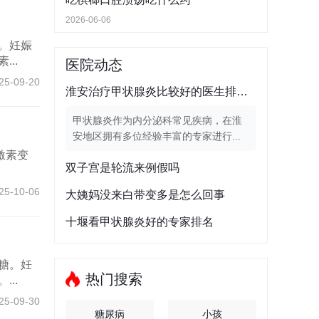
2026-06-06
。妊娠
..
医院动态
25-09-20
淮安治疗甲状腺炎比较好的医生排行榜
甲状腺炎作为内分泌科常见疾病，在淮
安地区拥有多位经验丰富的专家进行...
激素变
双子宫是轮流来例假吗
25-10-06
大姨妈没来白带变多是怎么回事
十堰看甲状腺炎好的专家排名
糖。妊
热门搜索
..
25-09-30
糖尿病
小孩