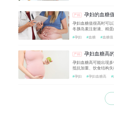
孕妇的血糖
产科
孕妇血糖值很高时可以
冬胰岛素注射液、精蛋
#
孕妇
#
血糖
#
血糖值
孕妇血糖高
产科
孕妇血糖高可能出现多
抵抗加重、饮食结构失
#
孕妇
#
孕妇血糖高
#