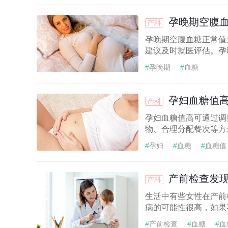
#
血糖值
孕晚期空腹
产科
孕晚期空腹血糖正常值为3
建议及时就医评估。孕晚期
#
孕晚期
#
血糖
孕妇血糖值
产科
孕妇血糖值高可通过调
物、合理分配餐次等方
#
孕妇
#
血糖
#
血糖值
产前检查发现
产科
生活中有些女性在产前
病的可能性很高，如果
#
产前检查
#
血糖
#
血