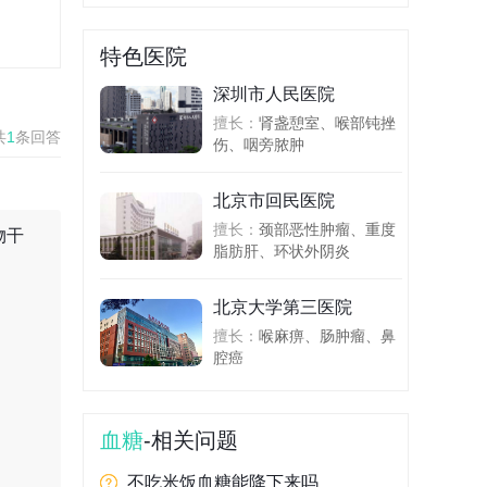
特色医院
深圳市人民医院
擅长：
肾盏憩室、喉部钝挫
共
1
条回答
伤、咽旁脓肿
北京市回民医院
擅长：
颈部恶性肿瘤、重度
物干
脂肪肝、环状外阴炎
北京大学第三医院
擅长：
喉麻痹、肠肿瘤、鼻
腔癌
血糖
-相关问题
不吃米饭血糖能降下来吗