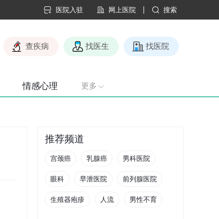
|
医院入驻
网上医院
搜索
查疾病
找医生
找医院
情感心理
更多
推荐频道
宫颈癌
乳腺癌
男科医院
眼科
早泄医院
前列腺医院
生殖器疱疹
人流
男性不育