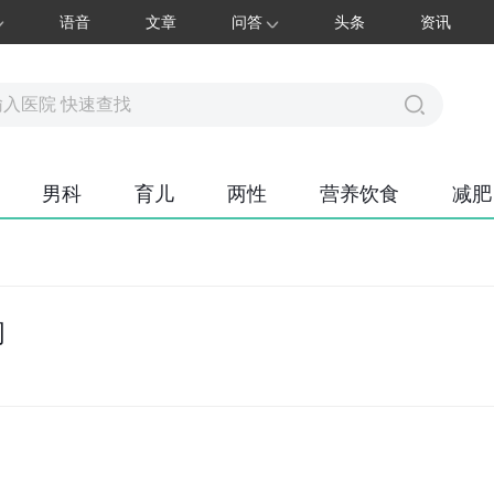
语音
文章
问答
头条
资讯
男科
育儿
两性
营养饮食
减肥
间