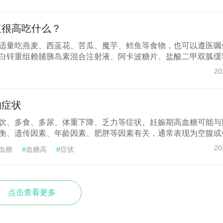
值很高吃什么？
适量吃燕麦、西蓝花、苦瓜、魔芋、鳕鱼等食物，也可以遵医嘱
白锌重组赖脯胰岛素混合注射液、阿卡波糖片、盐酸二甲双胍缓释.
20
的症状
饮、多食、多尿、体重下降、乏力等症状。妊娠期高血糖可能与
衡、遗传因素、年龄因素、肥胖等因素有关，通常表现为空腹或餐.
20
血糖
#
血糖高
#
症状
点击查看更多