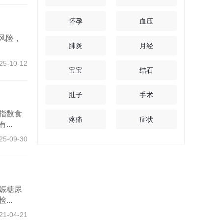
怀孕
血压
病风险，
肺炎
月经
25-10-12
宝宝
结石
肚子
手术
指数食
疼痛
症状
..
25-09-30
娠糖尿
..
21-04-21