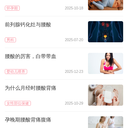
怀孕期
2025-10-18
前列腺钙化灶与腰酸
男科
2025-07-20
腰酸的厉害，白带带血
婴幼儿喂养
2025-12-23
为什么月经时腰酸背痛
女性部位保健
2025-10-29
孕晚期腰酸背痛腹痛