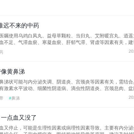
推迟不来的中药
医嘱使用乌鸡白凤丸、益母草颗粒、当归丸、艾附暖宫丸、逍遥
血不足、气滞血瘀、寒凝血瘀、肝郁气滞、肾虚等因素有关，建议.
20
药
带像黄鼻涕
鼻涕状可能与内分泌失调、阴道炎、宫颈炎等因素有关，需结合
有激素水平波动、细菌性阴道病、滴虫性阴道炎、宫颈息肉、盆腔.
20
带
#
鼻涕
了一点血又没了
血又停止，可能是生理性因素或病理性因素导致。主要有内分泌