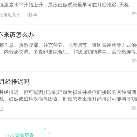
腺激素水平开始上升，尿液妊娠试纸最早可在月经推迟1天检...
20
经推迟几天
#
怀孕
不来该怎么办
整作息、热敷腹部、补充营养、心理调节、遵医嘱用药等方式治
、内分泌失调、多囊卵巢综合征、甲状腺功能异常、宫腔粘连等原.
20
月经推迟吗
月经推迟，但可能因肝功能严重受损或并发症间接影响月经周期
乱、妊娠或妇科疾病等因素。肝癌患者出现月经推迟可能与肝功能.
20
迟
点击查看更多