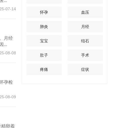
..
25-07-14
怀孕
血压
肺炎
月经
。月经
宝宝
结石
..
25-08-08
肚子
手术
疼痛
症状
怀孕检
25-08-09
受精卵着