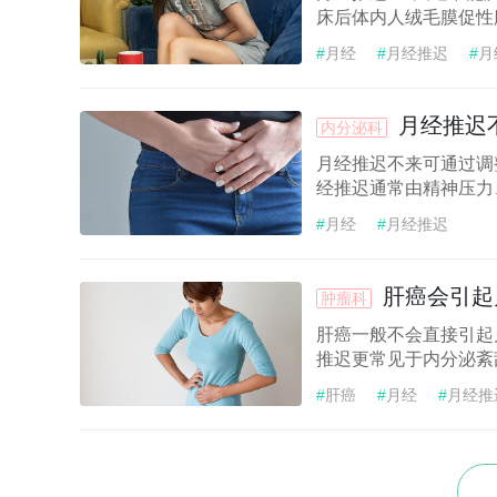
床后体内人绒毛膜促性
#
月经
#
月经推迟
#
月
月经推迟
内分泌科
月经推迟不来可通过调
经推迟通常由精神压力
#
月经
#
月经推迟
肝癌会引起
肿瘤科
肝癌一般不会直接引起
推迟更常见于内分泌紊
#
肝癌
#
月经
#
月经推