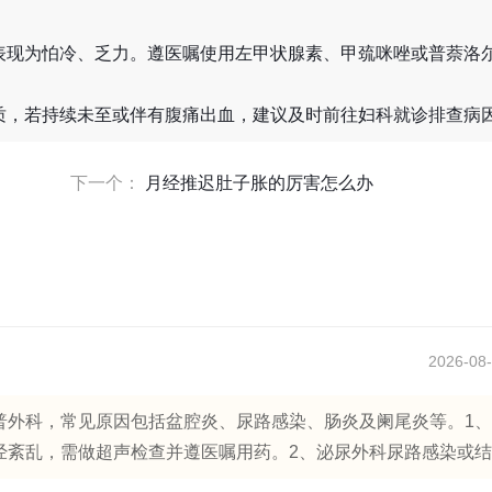
表现为怕冷、乏力。遵医嘱使用左甲状腺素、甲巯咪唑或普萘洛
质，若持续未至或伴有腹痛出血，建议及时前往妇科就诊排查病
下一个：
月经推迟肚子胀的厉害怎么办
2026-08-
普外科，常见原因包括盆腔炎、尿路感染、肠炎及阑尾炎等。1
紊乱，需做超声检查并遵医嘱用药。2、泌尿外科尿路感染或结..