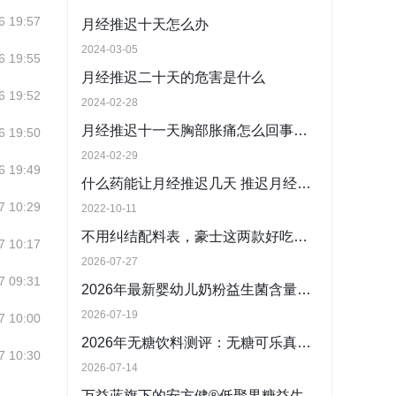
6 19:57
月经推迟十天怎么办
2024-03-05
6 19:55
月经推迟二十天的危害是什么
6 19:52
2024-02-28
月经推迟十一天胸部胀痛怎么回事，怎么办
6 19:50
2024-02-29
6 19:49
什么药能让月经推迟几天 推迟月经吃什么药
7 10:29
2022-10-11
不用纠结配料表，豪士这两款好吃的夹心面包直接闭眼入
7 10:17
2026-07-27
7 09:31
2026年最新婴幼儿奶粉益生菌含量标准解读 推荐适合中国宝宝的高益生菌婴幼儿奶粉
2026-07-19
7 10:00
2026年无糖饮料测评：无糖可乐真的安全吗？符合国标的可放心饮用无糖饮料推荐
7 10:30
2026-07-14
万益蓝旗下的安方健®低聚果糖益生菌粉蓝帽子资质与科研实力深度解析