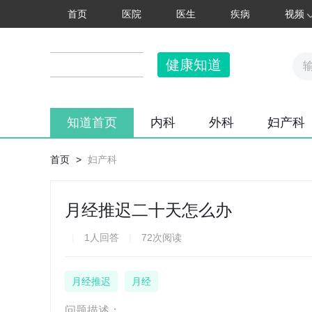
首页
医院
医生
疾病
视频
健康知道
知道首页
内科
外科
妇产科
首页
>
妇产科
月经推迟二十天怎么办
|
1人回答
|
72次阅读
月经推迟
月经
问题描述：