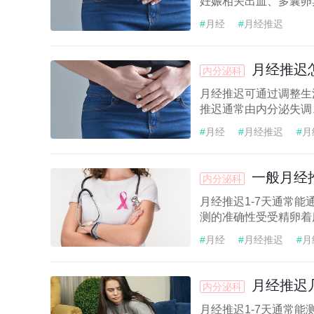
妊娠相关出血、多囊卵
#
月经
#
月经推迟
月经推迟
内分泌科
月经推迟可通过调整生
推迟通常由内分泌失调
#
月经
#
月经推迟
#
月
一般月经
内分泌科
月经推迟1-7天通常
测的准确性受受精卵着床
#
月经
#
月经推迟
#
月
月经推迟
内分泌科
月经推迟1-7天通常