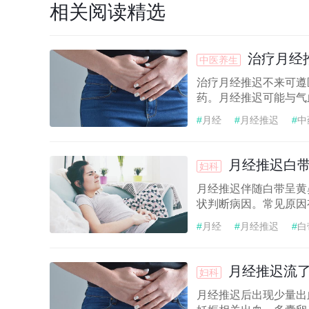
相关阅读精选
治疗月经
中医养生
治疗月经推迟不来可遵
药。月经推迟可能与气
#
月经
#
月经推迟
#
中
月经推迟白
妇科
月经推迟伴随白带呈黄
状判断病因。常见原因
#
月经
#
月经推迟
#
白
月经推迟流
妇科
月经推迟后出现少量出