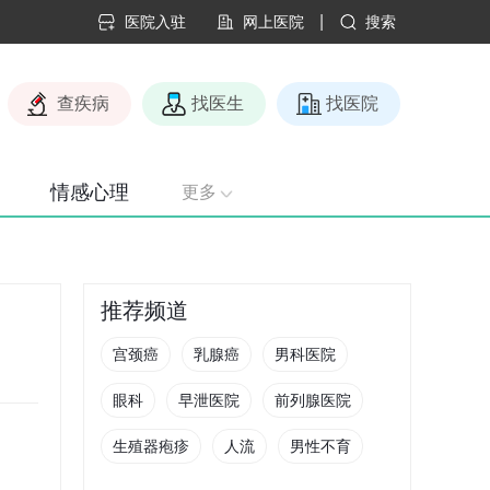
|
医院入驻
网上医院
搜索
查疾病
找医生
找医院
情感心理
更多
推荐频道
宫颈癌
乳腺癌
男科医院
眼科
早泄医院
前列腺医院
生殖器疱疹
人流
男性不育