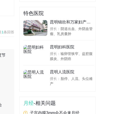
特色医院
昆明锦欣和万家妇产医院
擅长：
阴道出血、外阴血管
共
1
条回答
瘤、乳房囊肿
昆明妇科医院
擅长：
输卵管狭窄、盆腔腹
度节
膜炎、外阴癌
昆明人流医院
。
擅长：
胎停、人流、头位难
产
月经
-相关问题
治
子宫内膜3mm会不会来月经