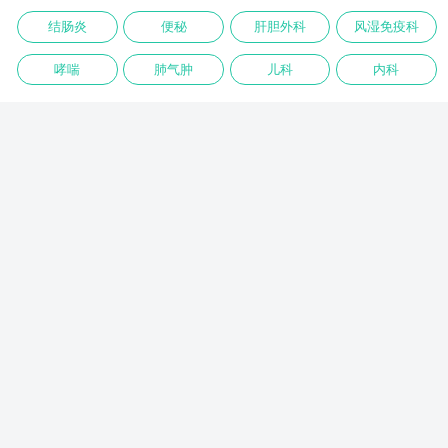
结肠炎
便秘
肝胆外科
风湿免疫科
哮喘
肺气肿
儿科
内科