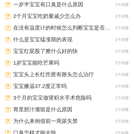
一岁半宝宝有口臭是什么原因
1个问答
2个月宝宝吃奶量减少怎么办
1个问答
在没有温度计的时候怎么判断宝宝是否发
1个问答
烧
什么是宝宝猛涨期的表现
1个问答
宝宝红屁股了擦什么好的快
1个问答
1岁宝宝能吃芒果吗
1个问答
宝宝头上长红疙瘩有脓头怎么治疗
1个问答
宝宝腋温37.2度正常吗
1个问答
3个月的宝宝做肾积水手术危险吗
1个问答
胃里胆汁潴留是什么原因
1个问答
为什么来例假前一周尿失禁
1个问答
口臭怎样才能去除
1个问答