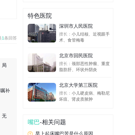
特色医院
深圳市人民医院
擅长：
小儿结核、近视眼手
共
1
条回答
术、食管梅毒
北京市回民医院
擅长：
颈部恶性肿瘤、重度
、局
脂肪肝、环状外阴炎
北京大学第三医院
医嘱补
擅长：
小儿硬皮病、梅勒尼
坏疽、肾皮质脓肿
，无
嘴巴
-相关问题
早上起床嘴巴苦是什么原因