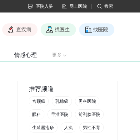
|
医院入驻
网上医院
搜索
查疾病
找医生
找医院
情感心理
更多
推荐频道
宫颈癌
乳腺癌
男科医院
眼科
早泄医院
前列腺医院
生殖器疱疹
人流
男性不育