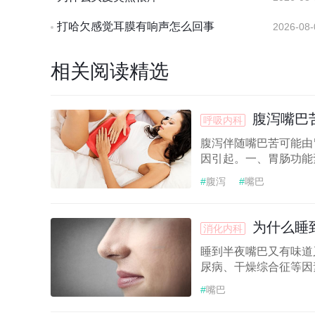
打哈欠感觉耳膜有响声怎么回事
2026-08-
相关阅读精选
腹泻嘴巴
呼吸内科
腹泻伴随嘴巴苦可能由
因引起。一、胃肠功能
#
腹泻
#
嘴巴
为什么睡
消化内科
睡到半夜嘴巴又有味道
尿病、干燥综合征等因
#
嘴巴