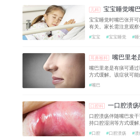
宝宝睡觉嘴
儿科
宝宝睡觉时嘴巴张开可
有关。家长需注意观察
#
宝宝
#
宝宝睡觉
#
睡
嘴巴里老
耳鼻喉科
嘴巴里老是有痰可通过
方式缓解。该症状可能
#
嘴巴
一口腔溃疡
口腔科
口腔溃疡伴随嘴巴发干
持口腔湿润等方式缓解
#
口腔
#
口腔溃疡
#
溃