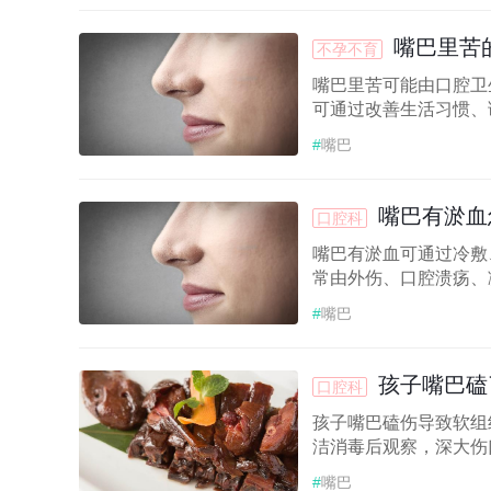
嘴巴里苦
不孕不育
嘴巴里苦可能由口腔卫
可通过改善生活习惯、
#
嘴巴
嘴巴有淤血
口腔科
嘴巴有淤血可通过冷敷
常由外伤、口腔溃疡、
#
嘴巴
孩子嘴巴磕
口腔科
孩子嘴巴磕伤导致软组
洁消毒后观察，深大伤
#
嘴巴