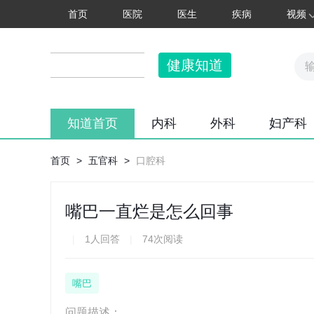
首页
医院
医生
疾病
视频
健康知道
知道首页
内科
外科
妇产科
首页
>
五官科
>
口腔科
嘴巴一直烂是怎么回事
|
1人回答
|
74次阅读
嘴巴
问题描述：