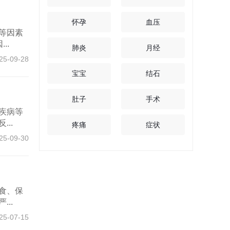
怀孕
血压
等因素
..
肺炎
月经
25-09-28
宝宝
结石
肚子
手术
疾病等
..
疼痛
症状
25-09-30
食、保
..
25-07-15