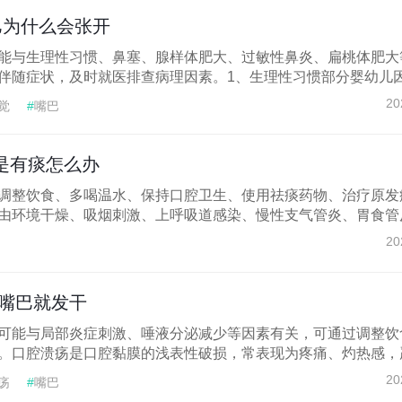
巴为什么会张开
能与生理性习惯、鼻塞、腺样体肥大、过敏性鼻炎、扁桃体肥大
伴随症状，及时就医排查病理因素。1、生理性习惯部分婴幼儿因.
20
觉
#
嘴巴
是有痰怎么办
调整饮食、多喝温水、保持口腔卫生、使用祛痰药物、治疗原发
由环境干燥、吸烟刺激、上呼吸道感染、慢性支气管炎、胃食管反.
20
嘴巴就发干
可能与局部炎症刺激、唾液分泌减少等因素有关，可通过调整饮
。口腔溃疡是口腔黏膜的浅表性破损，常表现为疼痛、灼热感，严.
20
疡
#
嘴巴