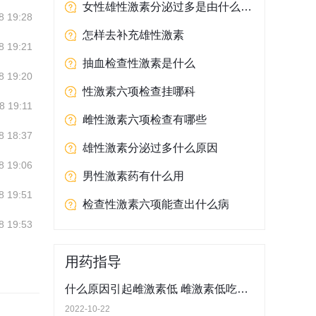
女性雄性激素分泌过多是由什么原因引起
8 19:28
怎样去补充雄性激素
8 19:21
抽血检查性激素是什么
8 19:20
性激素六项检查挂哪科
8 19:11
雌性激素六项检查有哪些
8 18:37
雄性激素分泌过多什么原因
8 19:06
男性激素药有什么用
8 19:51
检查性激素六项能查出什么病
8 19:53
用药指导
什么原因引起雌激素低 雌激素低吃什么药
2022-10-22