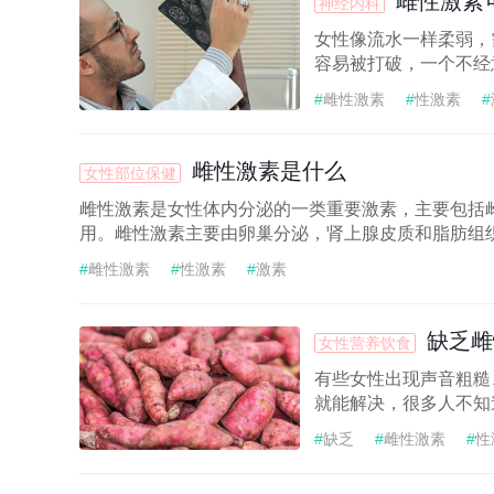
雌性激素
神经内科
女性像流水一样柔弱，
容易被打破，一个不经
#
雌性激素
#
性激素
#
雌性激素是什么
女性部位保健
雌性激素是女性体内分泌的一类重要激素，主要包括
用。雌性激素主要由卵巢分泌，肾上腺皮质和脂肪组织
#
雌性激素
#
性激素
#
激素
缺乏雌
女性营养饮食
有些女性出现声音粗糙
就能解决，很多人不知
#
缺乏
#
雌性激素
#
性