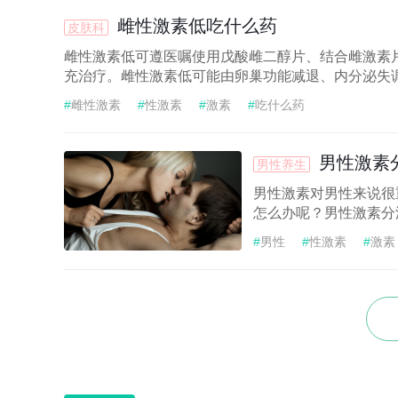
雌性激素低吃什么药
皮肤科
雌性激素低可遵医嘱使用戊酸雌二醇片、结合雌激素
充治疗。雌性激素低可能由卵巢功能减退、内分泌失调
#
雌性激素
#
性激素
#
激素
#
吃什么药
男性激素
男性养生
男性激素对男性来说很
怎么办呢？男性激素分泌
#
男性
#
性激素
#
激素