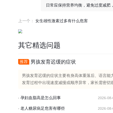
日常应保持营养均衡，避免过度减肥
上一个：
女生雄性激素过多有什么危害
其它精选问题
男孩发育迟缓的症状
推荐
男孩发育迟缓的症状主要有身高体重落后、语言能
发育过程中出现速度减慢或顺序异常，家长需密切观
孕妇血脂高是怎么回事
2026-08-
老人糖尿病足危害有哪些
2026-08-