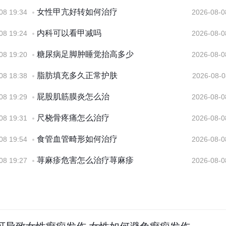
女性甲亢好转如何治疗
08 19:34
2026-08-0
内科可以看甲减吗
08 19:24
2026-08-0
糖尿病足脚肿睡觉抬高多少
08 19:20
2026-08-0
脂肪填充多久正常护肤
08 18:38
2026-08-0
屁股肌筋膜炎怎么治
08 19:29
2026-08-0
尺桡骨疼痛怎么治疗
08 19:31
2026-08-0
食管血管畸形如何治疗
08 19:54
2026-08-0
荨麻疹危害怎么治疗荨麻疹
08 19:27
2026-08-0