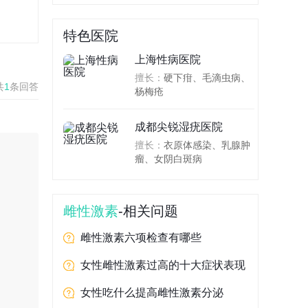
特色医院
上海性病医院
擅长：
硬下疳、毛滴虫病、
共
1
条回答
杨梅疮
成都尖锐湿疣医院
擅长：
衣原体感染、乳腺肿
瘤、女阴白斑病
雌性激素
-相关问题
雌性激素六项检查有哪些
女性雌性激素过高的十大症状表现
女性吃什么提高雌性激素分泌