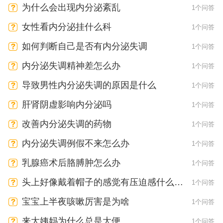
为什么会出现内分泌紊乱
1个问答
女性看内分泌挂什么科
1个问答
如何判断自己是否有内分泌失调
1个问答
内分泌失调精神差怎么办
1个问答
导致男性内分泌失调的原因是什么
1个问答
肝肾阴虚影响内分泌吗
1个问答
改善内分泌失调的药物
1个问答
内分泌失调例假不来怎么办
1个问答
乳腺癌术后胳膊肿怎么办
1个问答
头上好像戴着帽子的感觉有压迫感什么原
1个问答
因
宝宝上半夜咳嗽厉害是为啥
1个问答
来大姨妈为什么总是大便
1个问答