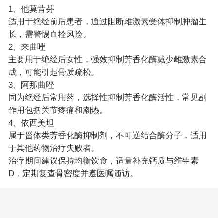
1、他莫昔芬
适用于绝经前后患者，通过阻断雌激素受体抑制肿瘤生
长，需警惕血栓风险。
2、来曲唑
主要用于绝经后女性，强效抑制芳香化酶减少雌激素合
成，可能引起骨质疏松。
3、阿那曲唑
同为绝经后常用药，选择性抑制芳香化酶活性，常见副
作用包括关节疼痛和潮热。
4、依西美坦
属于甾体类芳香化酶抑制剂，不可逆结合酶分子，适用
于其他药物治疗失败者。
治疗期间建议保持均衡饮食，适量补充钙质与维生素
D，定期复查骨密度并遵医嘱随访。