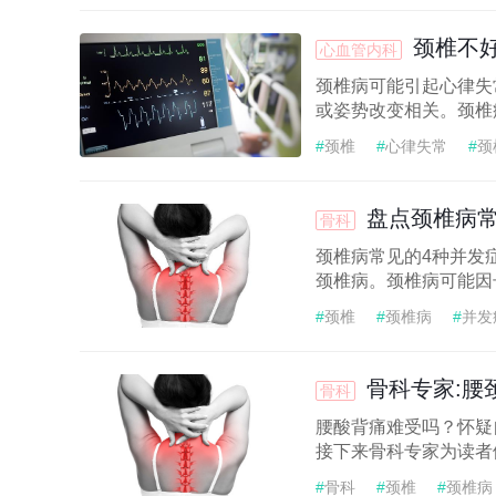
颈椎不好
心血管内科
颈椎病可能引起心律失
或姿势改变相关。颈椎
#
颈椎
#
心律失常
#
颈
盘点颈椎病常
骨科
颈椎病常见的4种并发
颈椎病。颈椎病可能因
#
颈椎
#
颈椎病
#
并发
骨科专家:腰
骨科
腰酸背痛难受吗？怀疑
接下来骨科专家为读者们
#
骨科
#
颈椎
#
颈椎病