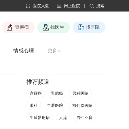
|
医院入驻
网上医院
搜索
查疾病
找医生
找医院
情感心理
更多
推荐频道
宫颈癌
乳腺癌
男科医院
眼科
早泄医院
前列腺医院
生殖器疱疹
人流
男性不育