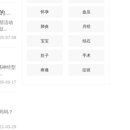
征
怀孕
血压
部活动
肺炎
月经
..
25-07-08
宝宝
结石
肚子
手术
感神经型
疼痛
症状
.
25-09-17
药吗？
.
21-03-29