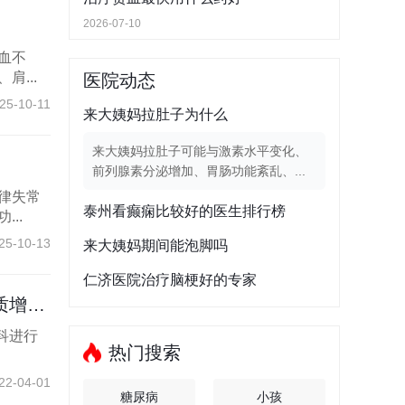
2026-07-10
血不
...
医院动态
25-10-11
来大姨妈拉肚子为什么
来大姨妈拉肚子可能与激素水平变化、
前列腺素分泌增加、胃肠功能紊乱、...
律失常
泰州看癫痫比较好的医生排行榜
..
25-10-13
来大姨妈期间能泡脚吗
仁济医院治疗脑梗好的专家
吗？
科进行
热门搜索
22-04-01
糖尿病
小孩