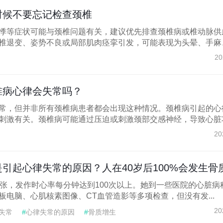
时候不要忘记检查颈椎
悸等症状可能与颈椎问题有关，建议优先排查颈椎病或椎动脉供
椎退变、姿势不良或局部肌肉痉挛引发，可能表现为头晕、手麻、肩
20
椎病心律会失常吗？
常，但并非所有颈椎病患者都会出现这种情况。颈椎病引起的心
刺激有关。颈椎病可能通过压迫或刺激颈部交感神经，导致心脏功.
20
引起心律失常的原因？人在40岁后100%会发生骨质增生
慌张，发作时心率每分钟达到100次以上。她到一些医院的心脏病
板电脑、心肌核素图像、CT血管造影等多项检查，但没有发...
20
失常
#
心律失常的原因
#
骨质增生