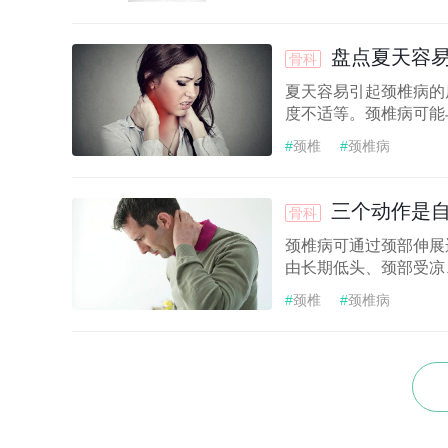
盘点夏天容
骨科
夏天容易引起颈椎病的
度不适等。颈椎病可能
#
颈椎
#
颈椎病
三个动作是
骨科
颈椎病可通过颈部伸展
由长期低头、颈部受凉
#
颈椎
#
颈椎病