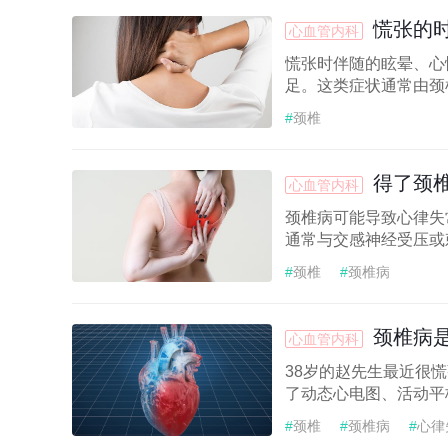
慌张的
心血管内科
慌张时伴随的眩晕、心
足。这类症状通常由颈
#
颈椎
得了颈
心血管内科
颈椎病可能导致心律失
通常与交感神经受压或
#
颈椎
#
颈椎病
颈椎病是
心血管内科
38岁的赵先生最近很
了动态心电图、活动平
#
颈椎
#
颈椎病
#
心律