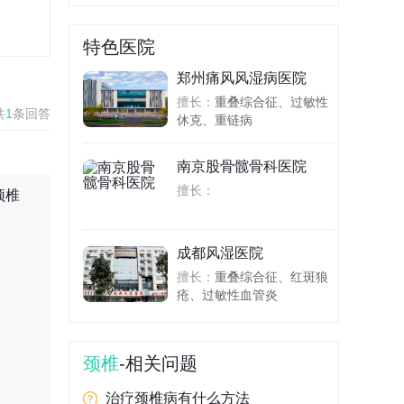
特色医院
郑州痛风风湿病医院
擅长：
重叠综合征、过敏性
共
1
条回答
休克、重链病
南京股骨髋骨科医院
擅长：
颈椎
成都风湿医院
擅长：
重叠综合征、红斑狼
疮、过敏性血管炎
颈椎
-相关问题
治疗颈椎病有什么方法