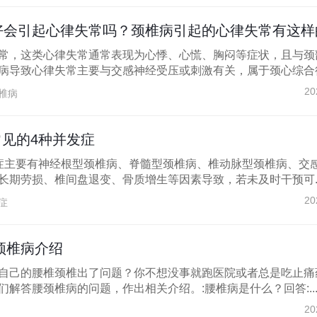
会引起心律失常吗？颈椎病引起的心律失常有这样的特
常，这类心律失常通常表现为心悸、心慌、胸闷等症状，且与颈
病导致心律失常主要与交感神经受压或刺激有关，属于颈心综合征.
20
椎病
见的4种并发症
症主要有神经根型颈椎病、脊髓型颈椎病、椎动脉型颈椎病、交
长期劳损、椎间盘退变、骨质增生等因素导致，若未及时干预可..
20
症
颈椎病介绍
自己的腰椎颈椎出了问题？你不想没事就跑医院或者总是吃止痛
解答腰颈椎病的问题，作出相关介绍。:腰椎病是什么？回答:..
20