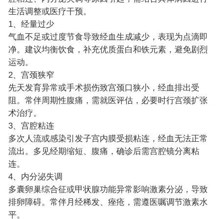
生活调整或医疗干预。
1、经量过少
气血不足或过度节食导致经血生成减少，表现为点滴即
净。建议均衡饮食，补充优质蛋白和铁元素，避免剧烈
运动。
2、宫颈狭窄
先天发育异常或手术损伤致宫颈口狭小，经血排出受
阻。常伴周期性腹痛，需就医评估，必要时行宫颈扩张
术治疗。
3、宫腔粘连
多次人流或感染引发子宫内膜受损粘连，经血无法正常
流出。多见经期缩短、腹痛，确诊后需宫腔镜分离粘
连。
4、内分泌失调
多囊卵巢综合征或甲状腺功能异常影响激素分泌，导致
排卵障碍。常伴月经稀发、痤疮，需遵医嘱调节激素水
平。