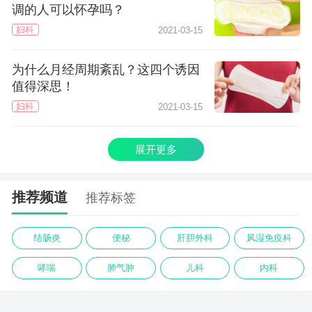
调的人可以怀孕吗？
妇科
2021-03-15
为什么月经周期紊乱？这四个诱因
值得深思！
妇科
2021-03-15
展开更多
推荐频道
推荐标签
结肠炎
便秘
肝胆外科
风湿免疫科
哮喘
肺气肿
儿科
内科