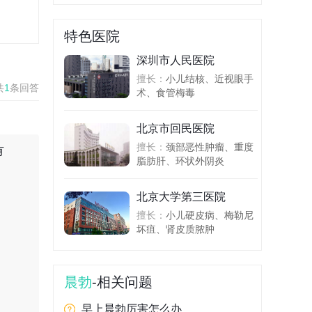
特色医院
深圳市人民医院
擅长：
小儿结核、近视眼手
共
1
条回答
术、食管梅毒
北京市回民医院
擅长：
颈部恶性肿瘤、重度
有
脂肪肝、环状外阴炎
北京大学第三医院
擅长：
小儿硬皮病、梅勒尼
坏疽、肾皮质脓肿
晨勃
-相关问题
早上晨勃厉害怎么办