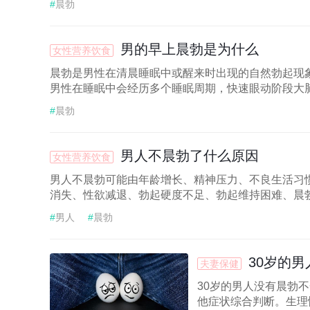
#
晨勃
男的早上晨勃是为什么
女性营养饮食
晨勃是男性在清晨睡眠中或醒来时出现的自然勃起现
男性在睡眠中会经历多个睡眠周期，快速眼动阶段大脑
#
晨勃
男人不晨勃了什么原因
女性营养饮食
男人不晨勃可能由年龄增长、精神压力、不良生活习
消失、性欲减退、勃起硬度不足、勃起维持困难、晨勃
#
男人
#
晨勃
30岁的
夫妻保健
30岁的男人没有晨勃
他症状综合判断。生理