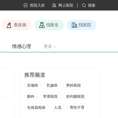
|
医院入驻
网上医院
搜索
查疾病
找医生
找医院
情感心理
更多
推荐频道
宫颈癌
乳腺癌
男科医院
眼科
早泄医院
前列腺医院
生殖器疱疹
人流
男性不育