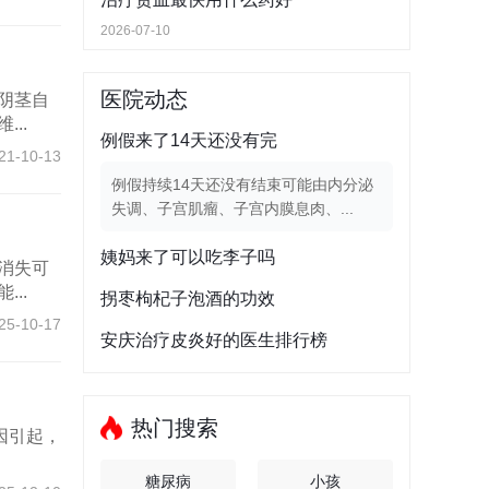
2026-07-10
医院动态
阴茎自
..
例假来了14天还没有完
21-10-13
例假持续14天还没有结束可能由内分泌
失调、子宫肌瘤、子宫内膜息肉、...
姨妈来了可以吃李子吗
消失可
..
拐枣枸杞子泡酒的功效
25-10-17
安庆治疗皮炎好的医生排行榜
热门搜索
因引起，
糖尿病
小孩