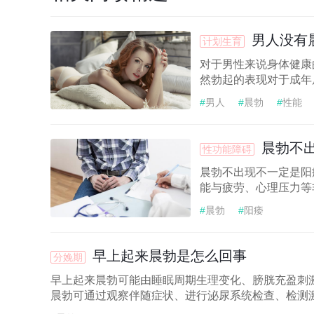
男人没有
计划生育
对于男性来说身体健康
然勃起的表现对于成年
#
男人
#
晨勃
#
性能
晨勃不
性功能障碍
晨勃不出现不一定是阳
能与疲劳、心理压力等
#
晨勃
#
阳痿
早上起来晨勃是怎么回事
分娩期
早上起来晨勃可能由睡眠周期生理变化、膀胱充盈刺
晨勃可通过观察伴随症状、进行泌尿系统检查、检测激