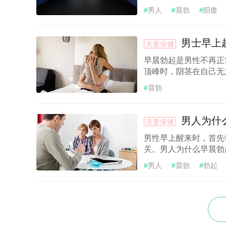
#
男人
#
晨勃
#
阳痿
男士早上
夫妻保健
早晨勃起是男性不再正
顶峰时，阴茎在自己无
#
晨勃
男人为什
夫妻保健
男性早上醒来时，首先
关。男人为什么早晨勃起
#
男人
#
晨勃
#
勃起