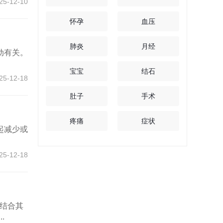
25-12-10
怀孕
血压
肺炎
月经
动有关。
宝宝
结石
25-12-18
肚子
手术
疼痛
症状
起减少或
25-12-18
结合其
.