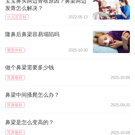
宝宝鼻头两边青啥原因？鼻梁两边
发青怎么解决？
小儿五官科
2022-05-13
隆鼻后鼻梁容易塌陷吗
整形外科
2025-10-30
做个鼻梁需要多少钱
耳鼻喉科
2025-10-09
鼻梁中间搔爬怎么办？
耳鼻喉科
2025-09-20
鼻梁是怎么变高的？
耳鼻喉科
2025-10-08