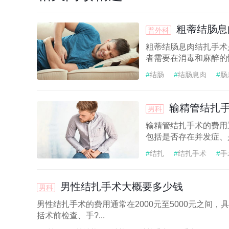
粗蒂结肠息
普外科
粗蒂结肠息肉结扎手术
者需要在消毒和麻醉的情
#
结肠
#
结肠息肉
#
肠
输精管结扎
男科
输精管结扎手术的费用通
包括是否存在并发症、是
#
结扎
#
结扎手术
#
手
男性结扎手术大概要多少钱
男科
男性结扎手术的费用通常在2000元至5000元之间
括术前检查、手?...