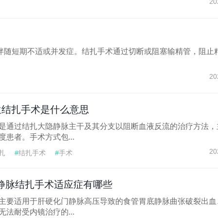
20
伴随短期不适或并发症。结扎手术通过切断或阻塞输精管，阻止
20
位结扎手术是什么意思
是通过结扎大隐静脉主干及其分支以阻断血液反流的治疗方法，
患者。手术方式包...
20
扎
#
结扎手术
#
手术
静脉结扎手术适应症有哪些
主要适用于肝硬化门静脉高压导致的食管胃底静脉曲张破裂出血
法耐受内镜治疗的...