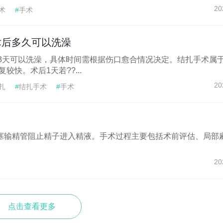
20
术
#
手术
术后多久可以洗澡
-3天可以洗澡，具体时间需根据伤口愈合情况决定。结扎手术属
较快。术后1天若??...
20
扎
#
结扎手术
#
手术
塞输精管阻止精子进入精液。手术过程主要包括术前评估、局部
20
点击查看更多