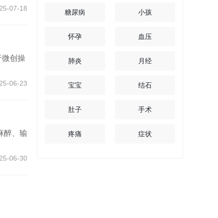
25-07-18
糖尿病
小孩
怀孕
血压
于微创操
肺炎
月经
25-06-23
宝宝
结石
肚子
手术
麻醉、输
疼痛
症状
25-06-30