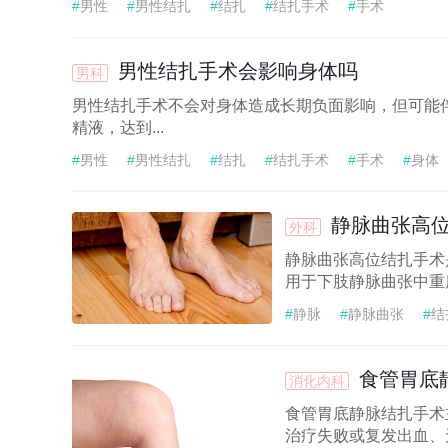
#
男性
#
男性结扎
#
结扎
#
结扎手术
#
手术
男性结扎手术会影响身体吗
男科
男性结扎手术不会对身体造成长期负面影响，但可能
精液，达到...
#
男性
#
男性结扎
#
结扎
#
结扎手术
#
手术
#
身体
静脉曲张高
外科
静脉曲张高位结扎手术
用于下肢静脉曲张中重度
#
静脉
#
静脉曲张
#
结
食管胃底
消化内科
食管胃底静脉结扎手术
治疗失败或复发出血、无