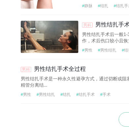
#
静脉
#
结扎
#
结扎手
男性结扎手
男科
男性结扎手术后一般1
作，术后伤口较小且恢复
#
男性
#
男性结扎
#
结
男性结扎手术全过程
男科
男性结扎手术是一种永久性避孕方式，通过切断或阻
精管分离结...
#
男性
#
男性结扎
#
结扎
#
结扎手术
#
手术