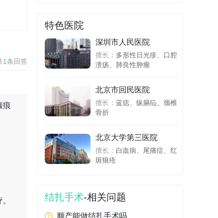
特色医院
深圳市人民医院
擅长：
多形性日光疹、口腔
共
1
条回答
溃疡、肺良性肿瘤
北京市回民医院
擅长：
蓝痣、纵膈疝、颈椎
瘢痕
骨折
北京大学第三医院
擅长：
白血病、尾痛症、红
斑狼疮
。
结扎手术
-相关问题
疗。
顺产能做结扎手术吗