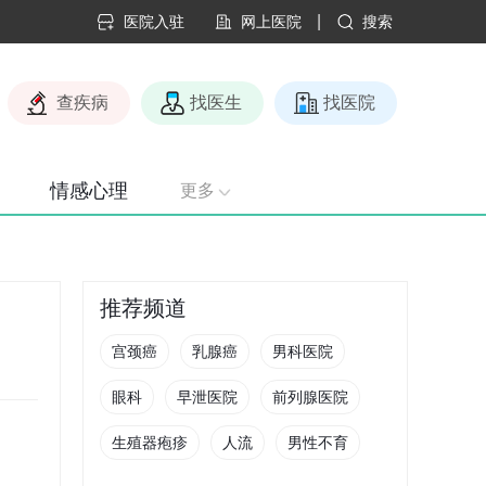
|
医院入驻
网上医院
搜索
查疾病
找医生
找医院
情感心理
更多
推荐频道
宫颈癌
乳腺癌
男科医院
眼科
早泄医院
前列腺医院
生殖器疱疹
人流
男性不育