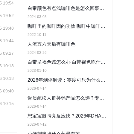
5 19:54
白带颜色有点浅咖啡色是怎么回事，怎么办
5 19:52
2024-03-03
咖啡里的咖啡因的功效 咖啡中咖啡因的作用！
5 19:48
2022-10-11
5 19:44
人流五六天后有咖啡色
2024-02-26
6 09:27
白带呈褐色该怎么办 白带褐色吃什么药治疗好
6 10:18
2023-01-10
6 10:18
2026年测评解读：零度可乐为什么和普通可乐一样甜？揭秘减糖不减甜零卡还甜的无糖饮品真相
2026-07-14
6 09:40
骨质疏松人群补钙产品怎么选？专家建议首提“硬度+韧性”双标准
6 10:15
2026-07-14
想宝宝眼睛亮反应快？2026年DHA含量充足奶粉盘点：认准新国标，照着买不出错
2026-07-12
小便刺痛吃什么药最有效