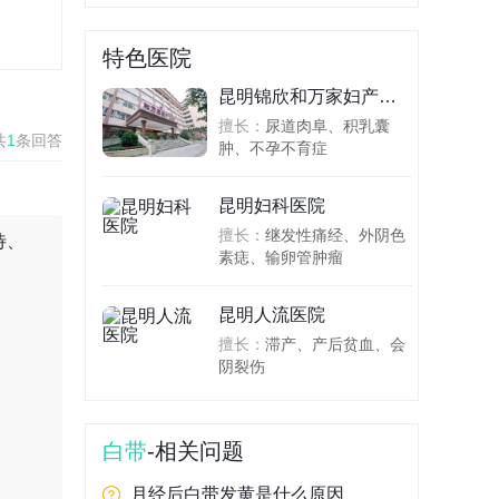
特色医院
昆明锦欣和万家妇产医院
擅长：
尿道肉阜、积乳囊
共
1
条回答
肿、不孕不育症
昆明妇科医院
擅长：
继发性痛经、外阴色
待、
素痣、输卵管肿瘤
昆明人流医院
擅长：
滞产、产后贫血、会
阴裂伤
白带
-相关问题
月经后白带发黄是什么原因