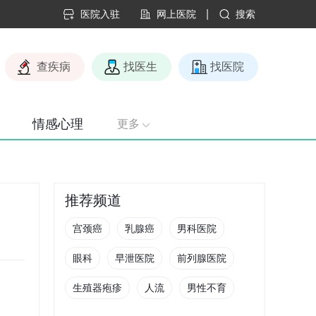
|
医院入驻
网上医院
搜索
查疾病
找医生
找医院
情感心理
更多
推荐频道
宫颈癌
乳腺癌
男科医院
眼科
早泄医院
前列腺医院
生殖器疱疹
人流
男性不育