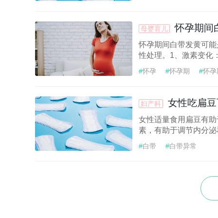
怀孕期间
母婴育儿
怀孕期间白带发黄可能
性处理。1、激素变化：
#
怀孕
#
怀孕期
#
怀孕
女性吃扁豆
妇产科
女性适量食用扁豆有助
素，有助于调节内分泌和
#
白带
#
白带异常