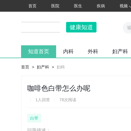
首页
医院
医生
疾病
视频
健康知道
知道首页
内科
外科
妇产科
首页
>
妇产科
>
妇科
咖啡色白带怎么办呢
|
1人回答
|
78次阅读
白带
问题描述：