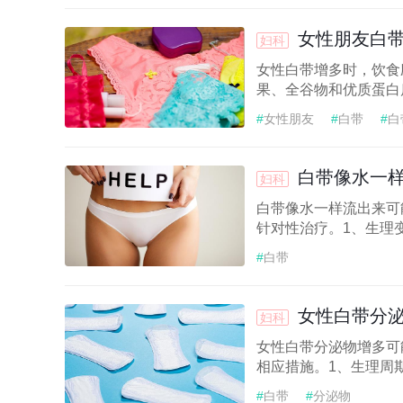
女性朋友白
妇科
女性白带增多时，饮食
果、全谷物和优质蛋白质
#
女性朋友
#
白带
#
白
白带像水一
妇科
白带像水一样流出来可
针对性治疗。1、生理变
#
白带
女性白带分
妇科
女性白带分泌物增多可
相应措施。1、生理周期
#
白带
#
分泌物