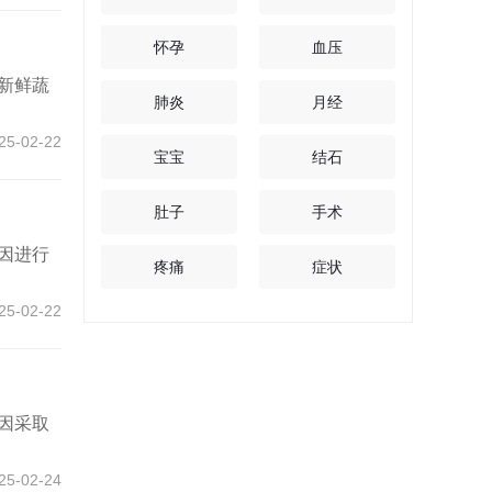
怀孕
血压
新鲜蔬
肺炎
月经
25-02-22
宝宝
结石
肚子
手术
因进行
疼痛
症状
25-02-22
因采取
25-02-24