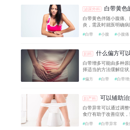
白带黄色
泌尿外科
白带黄色伴随小腹痛、
炎，需及时就医明确病因
#
白带
#
小腹
#
小腹痛
什么偏方可
妇科
白带增多可能由多种原
择适当的方法缓解症状。
#
偏方
#
白带
#
白带增
可以辅助治
妇产科
白带异常可以通过调整
食疗有助于改善症状，需
#
白带
#
白带异常
#
食