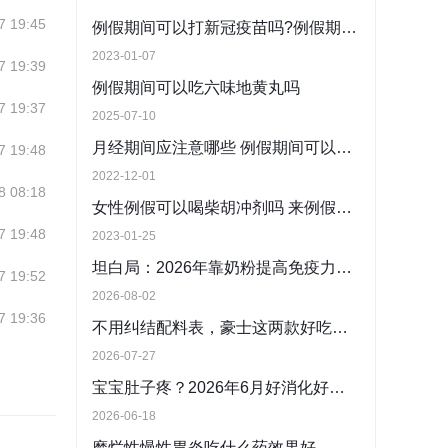
7 19:45
例假期间可以打新冠疫苗吗?例假期间接种新冠疫苗注意什么
2023-01-07
7 19:39
例假期间可以吃六味地黄丸吗
7 19:37
2025-07-10
月经期间应注意哪些 例假期间可以贴膏药吗
7 19:48
2022-12-01
8 08:18
女性例假可以喝柴胡冲剂吗 来例假头疼可以喝小柴胡颗粒吗
7 19:48
2023-01-25
坦白局：2026年靠奶粉提高免疫力，到底是不是智商税？成分党妈妈的大实话
7 19:52
2026-08-02
7 19:36
不用纠结配料表，豪士这两款好吃的夹心面包直接闭眼入
2026-07-27
宝宝肚子疼？2026年6月好消化好吸收的奶粉品牌推荐
2026-06-18
糜烂性慢性胃炎吃什么药效果好