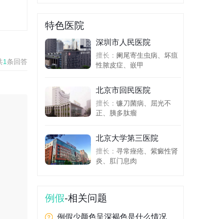
特色医院
深圳市人民医院
擅长：
阑尾寄生虫病、坏疽
共
1
条回答
性脓皮症、嵌甲
北京市回民医院
擅长：
镰刀菌病、屈光不
正、胰多肽瘤
北京大学第三医院
擅长：
寻常痤疮、紫癜性肾
炎、肛门息肉
例假
-相关问题
例假少颜色呈深褐色是什么情况