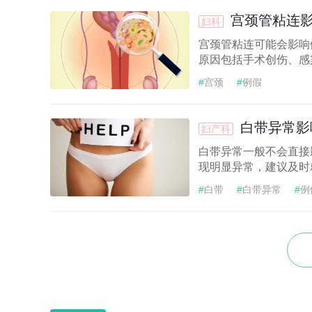
宫颈管粘连
妇科
宫颈管粘连可能会影响
原因包括手术创伤、感染
#
宫颈
#
例假
白带异常影
妇产科
白带异常一般不会直接
现明显异常，建议及时就
#
白带
#
白带异常
#
例