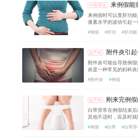
来例假能
中医养生
来例假时可以查肝功能
激素水平的波动引起一些
#
例假
#
肝功
#
肝功能
附件炎引起
妇产科
附件炎可能会导致例假
炎是一种常见的妇科炎症
#
附件炎
#
例假
刚来完例假
妇产科
白带异常在例假结束后
其他不适时，应及时就医
#
例假
#
白带
#
白带异