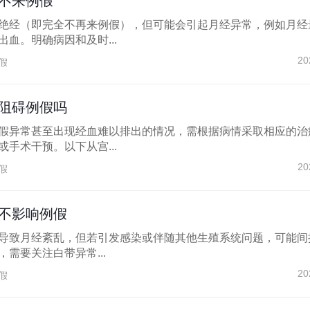
不来例假
绝经（即完全不再来例假），但可能会引起月经异常，例如月经
血。明确病因和及时...
20
假
阻碍例假吗
假异常甚至出现经血难以排出的情况，需根据病情采取相应的治
手术干预。以下从宫...
20
假
不影响例假
导致月经紊乱，但若引发感染或伴随其他生殖系统问题，可能间
需要关注白带异常...
20
假