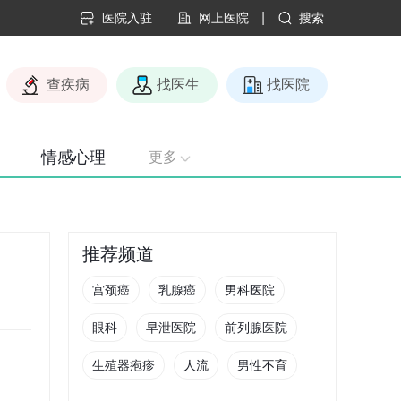
|
医院入驻
网上医院
搜索
查疾病
找医生
找医院
情感心理
更多
推荐频道
宫颈癌
乳腺癌
男科医院
眼科
早泄医院
前列腺医院
生殖器疱疹
人流
男性不育