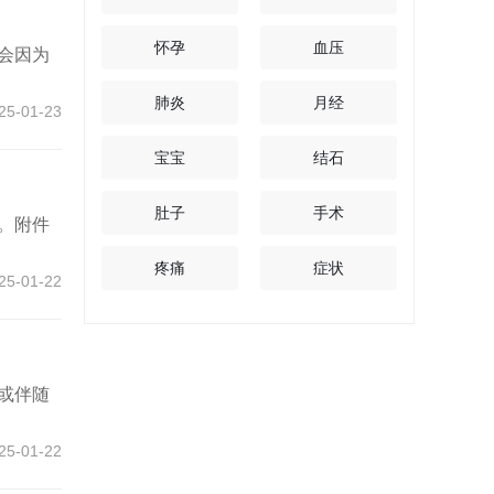
怀孕
血压
会因为
肺炎
月经
25-01-23
宝宝
结石
肚子
手术
。附件
疼痛
症状
25-01-22
或伴随
25-01-22