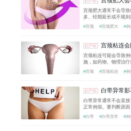
宫颈肥大会
妇产科
宫颈肥大通常不会导致
多、经期延长或不规则出
#
宫颈
#
宫颈肥大
#
例
宫颈粘连会
妇产科
宫颈粘连可能会导致例
施，如药物、物理治疗或
#
宫颈
#
宫颈粘连
#
例
白带异常影
妇产科
白带异常通常不会直接
正常例假。要判断原因，
#
白带
#
白带异常
#
例