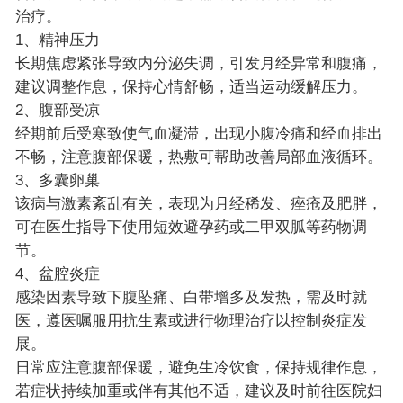
治疗。
1、精神压力
长期焦虑紧张导致内分泌失调，引发月经异常和腹痛，
建议调整作息，保持心情舒畅，适当运动缓解压力。
2、腹部受凉
经期前后受寒致使气血凝滞，出现小腹冷痛和经血排出
不畅，注意腹部保暖，热敷可帮助改善局部血液循环。
3、多囊卵巢
该病与激素紊乱有关，表现为月经稀发、痤疮及肥胖，
可在医生指导下使用短效避孕药或二甲双胍等药物调
节。
4、盆腔炎症
感染因素导致下腹坠痛、白带增多及发热，需及时就
医，遵医嘱服用抗生素或进行物理治疗以控制炎症发
展。
日常应注意腹部保暖，避免生冷饮食，保持规律作息，
若症状持续加重或伴有其他不适，建议及时前往医院妇