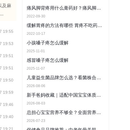
以及麻
痛风脚背疼用什么膏药好？痛风脚背疼的缓解方法有哪些？
.
2022-09-30
缓解胃疼的方法有哪些 胃疼不吃药怎么缓解
7 19:55
2022-10-17
小孩嗓子疼怎么缓解
7 19:53
2025-11-01
7 19:51
感冒嗓子疼怎么缓解
7 19:51
2025-11-07
儿童益生菌品牌怎么选？看菌株合规、活菌实测与益生元复配
7 19:50
2026-08-06
7 19:59
新手爸妈收藏｜适配中国宝宝体质的2026年高销量婴儿奶粉清单
2026-08-03
7 19:46
总担心宝宝营养不够全？全面营养奶粉选购指南：看懂配方完整性，选对不焦虑
7 19:40
2026-07-23
7 19:21
保健食品品牌推荐：中老年骨关肌养护首选乐奔拓，科学靠谱不踩坑