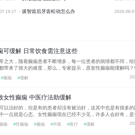
拔智齿后牙齿松动怎么办
07 19:27
2026-08-0
痫可缓解 日常饮食需注意这些
常之大，随着癫痫患者不断增多，每一位患者的病情都不同，给
都带来了很大的难度，那么，专家提示，原发性癫痫能缓解吗？针.
20
#
癫痫
#
缓解
致女性癫痫 中医疗法助缓解
可以治好的，但是有的患者却没有被治好，这其中也是有很多的
中一点就是心态。女性癫痫现在已经不少见，许多人会好奇，是什.
20
癫痫
#
性癫痫
#
癫痫
#
中医
#
医疗
#
缓解