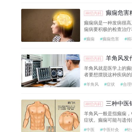
癫痫危害
神经内科
癫痫病是一种发病很高
痫病要积极的检查治疗
#
癫痫
#
癫痫危害
#
精
羊角风发
神经内科
羊角风就是医学上的癫
者要想摆脱这种疾病的
#
羊角风
#
症状
#
合理
三种中医
神经内科
羊角风一般是指癫痫，
症状。癫痫可能与遗传
#
中医
#
中医针灸
#
针