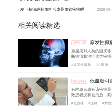
左下肢深静脉血栓形成是血管疾病吗
2026-08-
相关阅读精选
原发性癫
神经内科
癫痫病对人类的困扰非
断病情和治疗这类疾病
#
原发性癫痫
#
性癫痫
低血糖可
神经内科
有的患者患有该疾病是
致患者没有被治愈，其
#
低血糖
#
血糖
#
女性