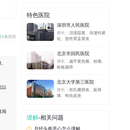
特色医院
深圳市人民医院
擅长：
泪道阻塞、弥漫性硬
共
1
条回答
化、急性肾盂肾炎
北京市回民医院
擅长：
扁平黄色瘤、粉瘤、
炎、
睑板腺癌
北京大学第三医院
流以
擅长：
布氏菌肺炎、跖骨
痛、钩虫皮炎
解局
缓解
-相关问题
月经头疼恶心怎么缓解