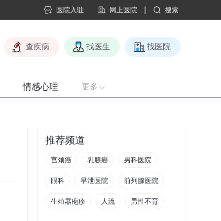
|
医院入驻
网上医院
搜索
查疾病
找医生
找医院
情感心理
更多
推荐频道
宫颈癌
乳腺癌
男科医院
眼科
早泄医院
前列腺医院
生殖器疱疹
人流
男性不育