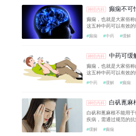
癫痫不可
神经内科
癫痫，也就是大家俗称
这五种中药可以有效的
#
癫痫
#
中药
#
缓解
中药可缓
神经内科
癫痫，也就是大家俗称
这五种中药可以有效的
#
中药
#
缓解
#
癫痫
白矾蓖麻
神经内科
白矾和蓖麻根不能用于
疾病，需通过规范的抗
#
缓解
#
癫痫