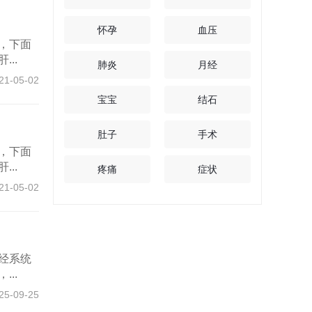
怀孕
血压
，下面
..
肺炎
月经
21-05-02
宝宝
结石
肚子
手术
，下面
..
疼痛
症状
21-05-02
经系统
..
25-09-25