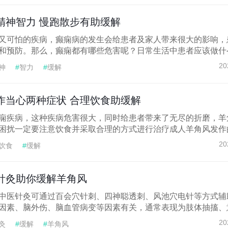
精神智力 慢跑散步有助缓解
又可怕的疾病，癫痫病的发生会给患者及家人带来很大的影响，
和预防。那么，癫痫都有哪些危害呢？日常生活中患者应该做什么.
20
神
#
智力
#
缓解
作当心两种症状 合理饮食助缓解
痫疾病，这种疾病危害很大，同时给患者带来了无尽的折磨，羊
困扰一定要注意饮食并采取合理的方式进行治疗成人羊角风发作的.
20
饮食
#
缓解
针灸助你缓解羊角风
中医针灸可通过百会穴针刺、四神聪透刺、风池穴电针等方式辅
因素、脑外伤、脑血管病变等因素有关，通常表现为肢体抽搐、意.
20
灸
#
缓解
#
羊角风