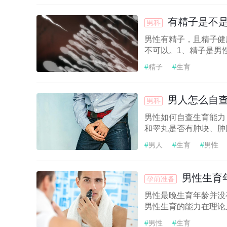
有精子是不
男科
男性有精子，且精子健
不可以。1、精子是男性
#
精子
#
生育
男人怎么自查
男科
男性如何自查生育能力
和睾丸是否有肿块、肿胀
#
男人
#
生育
#
男性
男性生育
孕前准备
男性最晚生育年龄并没
男性生育的能力在理论上
#
男性
#
生育