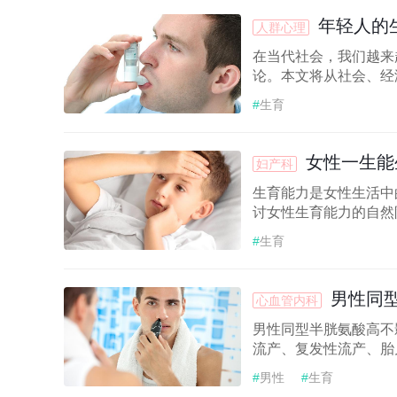
年轻人的
人群心理
在当代社会，我们越来
论。本文将从社会、经济
#
生育
女性一生能
妇产科
生育能力是女性生活中
讨女性生育能力的自然限
#
生育
男性同
心血管内科
男性同型半胱氨酸高不
流产、复发性流产、胎儿
#
男性
#
生育