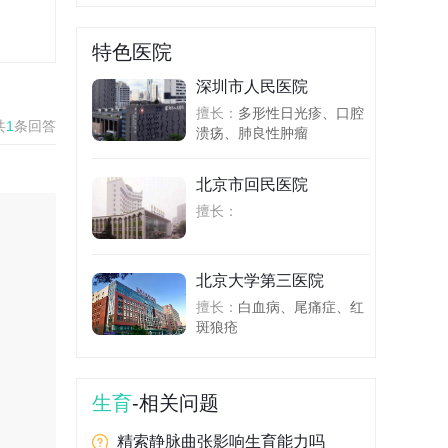
特色医院
深圳市人民医院
擅长：
多形性日光疹、口腔
共
1
条回答
溃疡、肺良性肿瘤
北京市回民医院
擅长：
北京大学第三医院
擅长：
白血病、尾痛症、红
斑狼疮
生育
-相关问题
精索静脉曲张影响生育能力吗