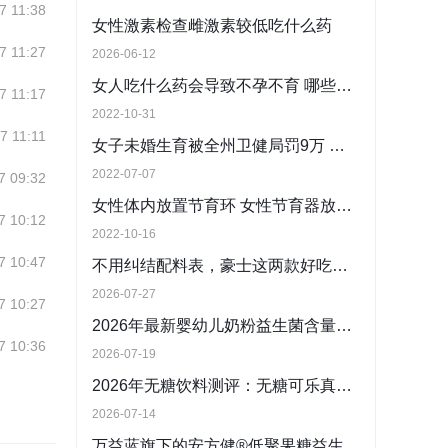
7 11:38
女性激素检查雌激素较低吃什么药
7 11:27
2026-06-12
女人吃什么药会导致不孕不育 哪些药物影响女性生育能力?
7 11:17
2022-10-31
7 11:11
女子未婚生育被全州卫健局罚9万 未婚生育违反计划生育政策吗？
2022-07-07
7 09:32
女性体内放置节育环 女性节育器放置的黄金段
7 10:12
2022-10-16
7 10:47
不用纠结配料表，豪士这两款好吃的夹心面包直接闭眼入
2026-07-27
7 10:27
2026年最新婴幼儿奶粉益生菌含量标准解读 推荐适合中国宝宝的高益生菌婴幼儿奶粉
7 10:36
2026-07-19
2026年无糖饮料测评：无糖可乐真的安全吗？符合国标的可放心饮用无糖饮料推荐
2026-07-14
万益蓝旗下的安方健®低聚果糖益生菌粉蓝帽子资质与科研实力深度解析