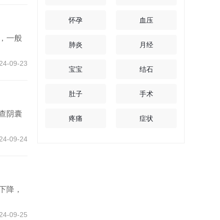
怀孕
血压
，一般
肺炎
月经
24-09-23
宝宝
结石
肚子
手术
查阴囊
疼痛
症状
24-09-24
下降，
24-09-25