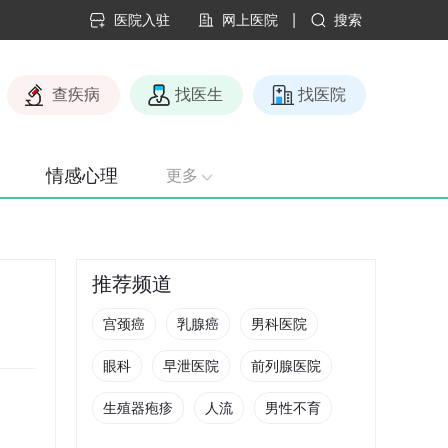
|
医院入驻
网上医院
搜索
查疾病
找医生
找医院
情感心理
更多
推荐频道
宫颈癌
乳腺癌
男科医院
眼科
早泄医院
前列腺医院
生殖器疱疹
人流
男性不育