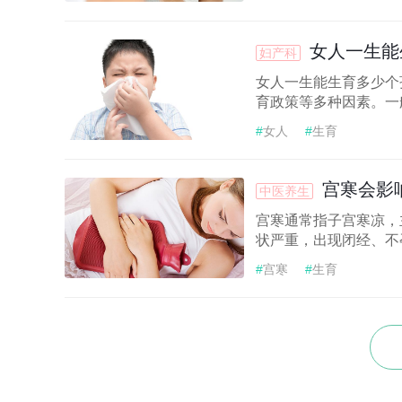
女人一生能
妇产科
女人一生能生育多少个
育政策等多种因素。一般
#
女人
#
生育
宫寒会影
中医养生
宫寒通常指子宫寒凉，
状严重，出现闭经、不孕
#
宫寒
#
生育