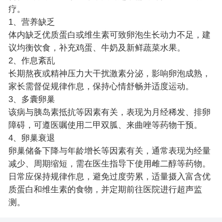
疗。
1、营养缺乏
体内缺乏优质蛋白或维生素可致卵泡生长动力不足，建
议均衡饮食，补充鸡蛋、牛奶及新鲜蔬菜水果。
2、作息紊乱
长期熬夜或精神压力大干扰激素分泌，影响卵泡成熟，
家长需督促规律作息，保持心情舒畅并适度运动。
3、多囊卵巢
该病与胰岛素抵抗等因素有关，表现为月经稀发、排卵
障碍，可遵医嘱使用二甲双胍、来曲唑等药物干预。
4、卵巢衰退
卵巢储备下降与年龄增长等因素有关，通常表现为经量
减少、周期缩短，需在医生指导下使用雌二醇等药物。
日常应保持规律作息，避免过度劳累，适量摄入富含优
质蛋白和维生素的食物，并定期前往医院进行超声监
测。