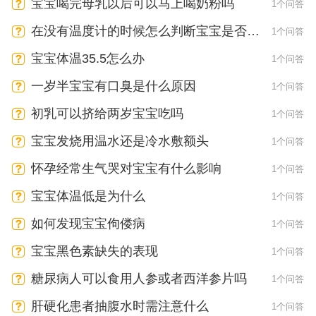
宝宝喝完母乳以后可以马上喝奶粉吗
1个问答
在没有温度计的时候怎么判断宝宝是否发
1个问答
烧
宝宝体温35.5怎么办
1个问答
一岁半宝宝有口臭是什么原因
1个问答
初乳可以挤给两岁宝宝吃吗
1个问答
宝宝发烧用温水还是冷水敷额头
1个问答
怀孕经常生气哭对宝宝有什么影响
1个问答
宝宝体温低是为什么
1个问答
如何发现宝宝佝偻病
1个问答
宝宝黑色素缺失的表现
1个问答
糖尿病人可以食用人参或者西洋参片吗
1个问答
肝硬化患者抽腹水时需注意什么
1个问答