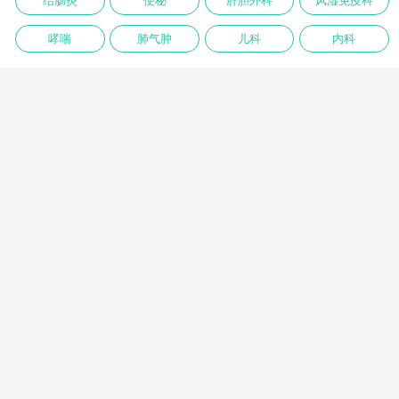
结肠炎
便秘
肝胆外科
风湿免疫科
哮喘
肺气肿
儿科
内科