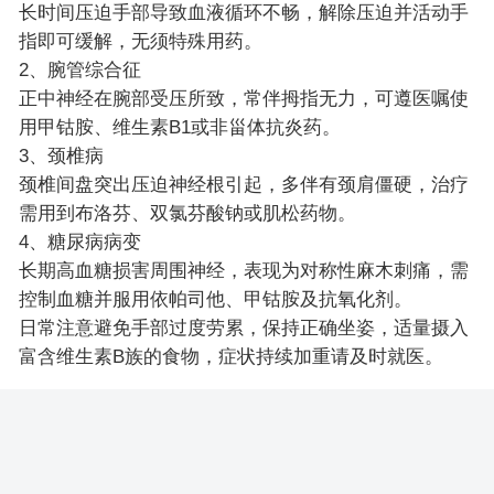
长时间压迫手部导致血液循环不畅，解除压迫并活动手
指即可缓解，无须特殊用药。
2、腕管综合征
正中神经在腕部受压所致，常伴拇指无力，可遵医嘱使
用甲钴胺、维生素B1或非甾体抗炎药。
3、颈椎病
颈椎间盘突出压迫神经根引起，多伴有颈肩僵硬，治疗
需用到布洛芬、双氯芬酸钠或肌松药物。
4、糖尿病病变
长期高血糖损害周围神经，表现为对称性麻木刺痛，需
控制血糖并服用依帕司他、甲钴胺及抗氧化剂。
日常注意避免手部过度劳累，保持正确坐姿，适量摄入
富含维生素B族的食物，症状持续加重请及时就医。