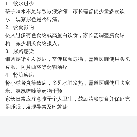
1、饮水过少
孩子喝水不足导致尿液浓缩，家长需督促少量多次饮
水，观察尿色是否转清。
2、饮食影响
摄入过多有色食物或高蛋白饮食，家长需调整膳食结
构，减少相关食物摄入。
3、尿路感染
细菌感染引发炎症，常伴尿频尿痛，需遵医嘱使用头孢
克肟、阿莫西林等药物治疗。
4、肾脏疾病
肾小球肾炎等致病，多见水肿发热，需遵医嘱使用呋塞
米、氢氯噻嗪等药物干预。
家长日常应注意孩子个人卫生，鼓励清淡饮食并保证充
足睡眠，发现异常及时就诊。