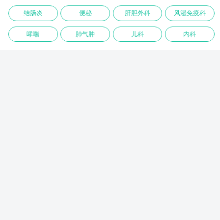
结肠炎
便秘
肝胆外科
风湿免疫科
哮喘
肺气肿
儿科
内科