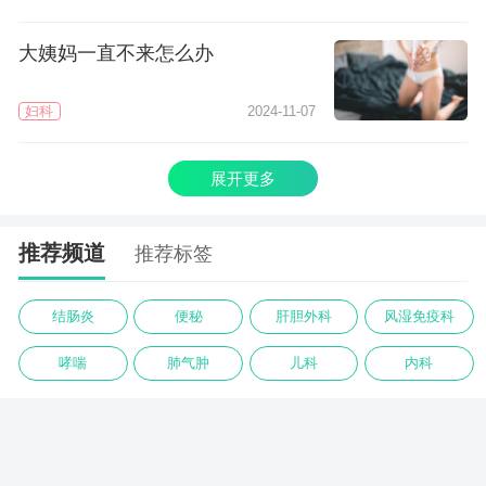
大姨妈一直不来怎么办
妇科
2024-11-07
展开更多
推荐频道
推荐标签
结肠炎
便秘
肝胆外科
风湿免疫科
哮喘
肺气肿
儿科
内科