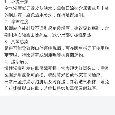
1、环境干燥
空气湿度低导致皮肤缺水，需每日涂抹含尿素或凡士林
的润肤霜，避免热水烫洗，保持足部湿润。
2、摩擦过度
长期站立或鞋履不适引起角质增厚，建议穿软底鞋，定
期用浮石轻柔去除死皮，减少局部机械性刺激。
3、真菌感染
足癣可能导致裂口伴瘙痒脱屑，可在医生指导下使用联
苯苄唑、特比萘芬或酮康唑等抗真菌药物。
4、湿疹病变
慢性湿疹引发皮肤屏障受损，常表现为红斑裂口，需遵
医嘱选用氢化可的松、糠酸莫米松或他克莫司治疗。
日常应坚持温水泡脚后及时保湿，穿着透气棉袜，避免
自行撕扯裂口皮肤，若症状持续加重须及时就医。