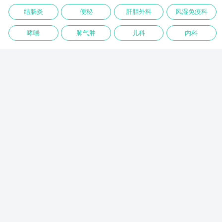
结肠炎
便秘
肝胆外科
风湿免疫科
哮喘
肺气肿
儿科
内科