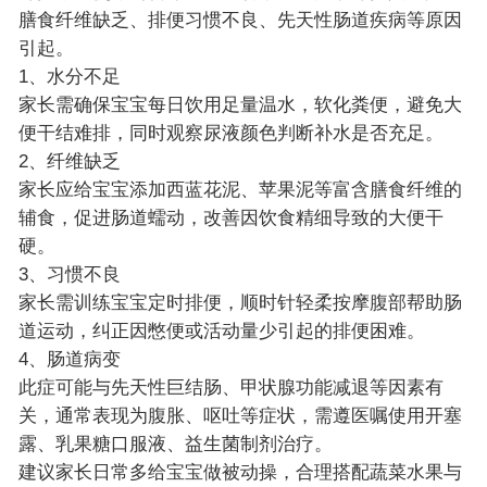
膳食纤维缺乏、排便习惯不良、先天性肠道疾病等原因
引起。
1、水分不足
家长需确保宝宝每日饮用足量温水，软化粪便，避免大
便干结难排，同时观察尿液颜色判断补水是否充足。
2、纤维缺乏
家长应给宝宝添加西蓝花泥、苹果泥等富含膳食纤维的
辅食，促进肠道蠕动，改善因饮食精细导致的大便干
硬。
3、习惯不良
家长需训练宝宝定时排便，顺时针轻柔按摩腹部帮助肠
道运动，纠正因憋便或活动量少引起的排便困难。
4、肠道病变
此症可能与先天性巨结肠、甲状腺功能减退等因素有
关，通常表现为腹胀、呕吐等症状，需遵医嘱使用开塞
露、乳果糖口服液、益生菌制剂治疗。
建议家长日常多给宝宝做被动操，合理搭配蔬菜水果与