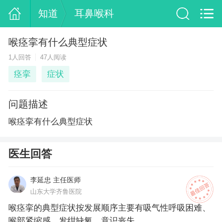
知道
耳鼻喉科
喉痉挛有什么典型症状
1人回答
47人阅读
痉挛
症状
问题描述
喉痉挛有什么典型症状
医生回答
李延忠 主任医师
山东大学齐鲁医院
喉痉挛的典型症状按发展顺序主要有吸气性呼吸困难、
喉部紧缩感、发绀缺氧、意识丧失。