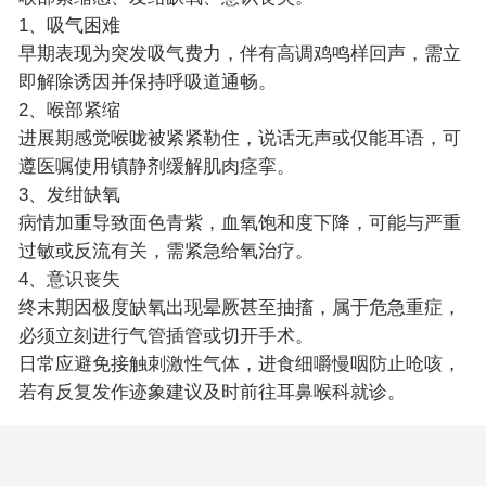
1、吸气困难
早期表现为突发吸气费力，伴有高调鸡鸣样回声，需立
即解除诱因并保持呼吸道通畅。
2、喉部紧缩
进展期感觉喉咙被紧紧勒住，说话无声或仅能耳语，可
遵医嘱使用镇静剂缓解肌肉痉挛。
3、发绀缺氧
病情加重导致面色青紫，血氧饱和度下降，可能与严重
过敏或反流有关，需紧急给氧治疗。
4、意识丧失
终末期因极度缺氧出现晕厥甚至抽搐，属于危急重症，
必须立刻进行气管插管或切开手术。
日常应避免接触刺激性气体，进食细嚼慢咽防止呛咳，
若有反复发作迹象建议及时前往耳鼻喉科就诊。