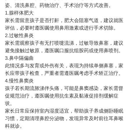
姿、清洗鼻腔、药物治疗、手术治疗等方式改善。
1.腺样体肥大
家长需留意孩子是否打鼾，肥大会阻塞气道，建议就医
评估，必要时遵医嘱使用鼻用激素或进行手术切除。
2.过敏性鼻炎
家长需观察孩子有无打喷嚏流涕，过敏导致鼻塞，建议
避免接触过敏原，遵医嘱口服抗组胺药或使用鼻喷剂。
3.鼻中隔偏曲
此情况多与发育或外伤有关，表现为持续单侧鼻塞，家
长应带孩子检查，严重者需遵医嘱考虑手术矫正治疗。
4.慢性鼻窦炎
孩子若长期流脓涕伴头痛，可能是鼻窦感染，家长需督
促规范治疗，遵医嘱使用抗生素及黏液促排剂缓解症
状。
家长日常应保持室内湿度适宜，帮助孩子养成侧卧睡眠
习惯，定期清理鼻腔分泌物，发现异常及时前往耳鼻喉
科就诊。