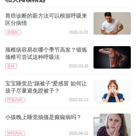
胃癌诊断的新方法可以根据呼吸来
区分病情
肿瘤科
2025-11-01
颈椎病容易在哪个季节高发？锻炼
颈椎可尝试这种呼吸法
骨科
2022-03-16
宝宝睡觉总“踢被子”爱感冒 如何让
孩子尽量避免蹬被子？
呼吸内科
2022-01-13
小孩晚上睡觉抽搐是癫痫病吗？
神经内科
2025-09-21