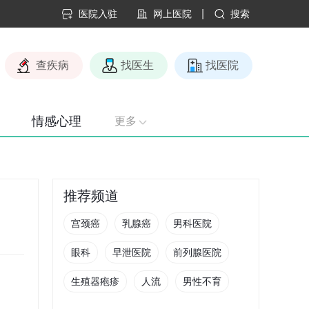
|
医院入驻
网上医院
搜索
查疾病
找医生
找医院
情感心理
更多
推荐频道
宫颈癌
乳腺癌
男科医院
眼科
早泄医院
前列腺医院
生殖器疱疹
人流
男性不育