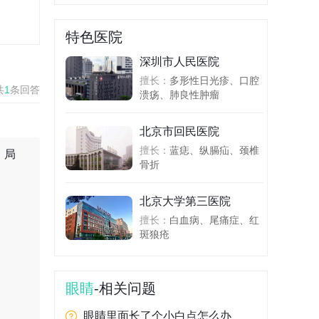
特色医院
深圳市人民医院
擅长：
多形性日光疹、口腔
共
1
条回答
溃疡、肺良性肿瘤
北京市回民医院
擅长：
蓝痣、纵膈疝、颈椎
、局
骨折
北京大学第三医院
擅长：
白血病、尾痛症、红
斑狼疮
眼睛
-相关问题
眼睛里面长了个小白点怎么办