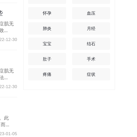
些
怀孕
血压
症肌无
肺炎
月经
..
22-12-30
宝宝
结石
肚子
手术
症肌无
疼痛
症状
..
22-12-30
。此
...
23-01-05