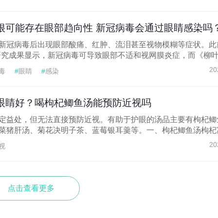
很可能存在眼部趋向性 新冠病毒会通过眼睛感染吗
新冠病毒后出现眼部酸痛、红肿、流泪甚至视物模糊等症状。此
研究成果显示，新冠病毒可导致眼部不适和视网膜炎症，而《柳叶..
20
毒
#
眼睛
#
感染
眼睛好？喝枸杞鲫鱼汤能预防近视吗
定益处，但无法直接预防近视。有助于护眼的汤品主要有枸杞鲫
菜猪肝汤、菊花决明子茶、蓝莓银耳羹等。一、枸杞鲫鱼汤枸杞富.
20
视
点击查看更多