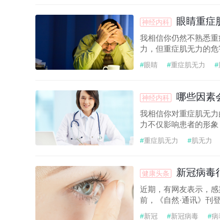
眼睛重症
神经内科
我相信你仍然不熟悉重
力，但重症肌无力的危
#
眼睛
#
重症肌无力
#
哪些因素
神经内科
我相信你对重症肌无力
力不仅影响患者的形象
#
重症肌无力
#
肌无力
新冠病毒
健康头条
近期，有网友表示，感
前，《自然·通讯》刊
#
新冠
#
新冠病毒
#
病