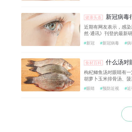
新冠病毒
健康头条
近期有网友表示，感染
然·通讯》刊登的最新
#
新冠
#
新冠病毒
#
病
什么汤对
食材百科
枸杞鲫鱼汤对眼睛有一
胡萝卜玉米排骨汤、菠
#
眼睛
#
预防近视
#
近