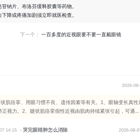
皂苷钠片、布洛芬缓释胶囊等药物。
力下降或疼痛加剧须立即就医检查。
下一个：
一百多度的近视眼要不要一直戴眼镜
2026-08-
睫状肌痉挛、用眼习惯不良、遗传因素等有关。1、眼轴变长真性
正视力。2、睫状肌痉挛假性近视由肌肉持续紧张引起，可通...
哭完眼睛肿怎么消除
07 14:15
2026-08-0