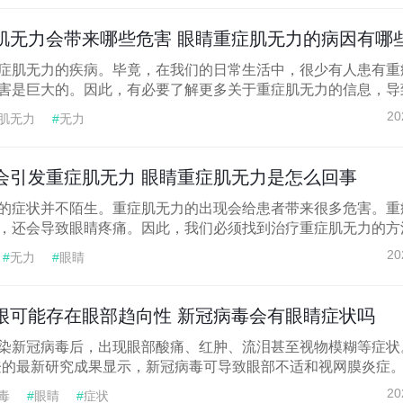
肌无力会带来哪些危害 眼睛重症肌无力的病因有哪
症肌无力的疾病。毕竟，在我们的日常生活中，很少有人患有重
害是巨大的。因此，有必要了解更多关于重症肌无力的信息，导致.
20
肌无力
#
无力
会引发重症肌无力 眼睛重症肌无力是怎么回事
的症状并不陌生。重症肌无力的出现会给患者带来很多危害。重
，还会导致眼睛疼痛。因此，我们必须找到治疗重症肌无力的方法.
20
#
无力
#
眼睛
很可能存在眼部趋向性 新冠病毒会有眼睛症状吗
染新冠病毒后，出现眼部酸痛、红肿、流泪甚至视物模糊等症状
登的最新研究成果显示，新冠病毒可导致眼部不适和视网膜炎症。而
20
毒
#
眼睛
#
症状