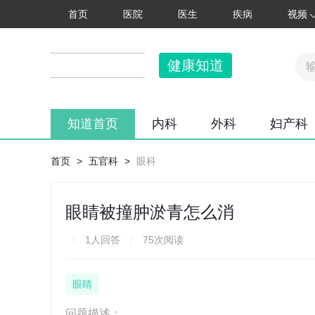
首页
医院
医生
疾病
视频
健康知道
知道首页
内科
外科
妇产科
首页
>
五官科
>
眼科
眼睛被撞肿淤青怎么消
|
1人回答
|
75次阅读
眼睛
问题描述：