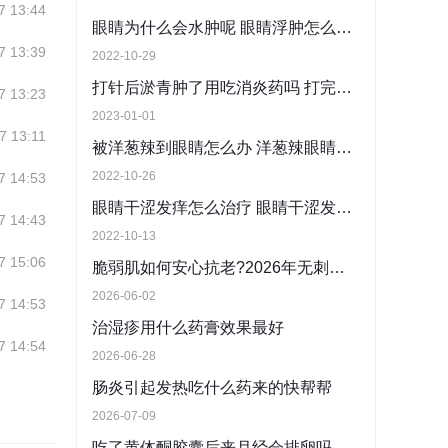
7 13:44
眼睛为什么会水肿呢 眼睛浮肿怎么快速消除
7 13:39
2022-10-29
打针后淤青肿了用吃消炎药吗 打完血栓针后有点淤青
7 13:23
2023-01-01
7 13:11
被洋葱辣到眼睛怎么办 洋葱辣眼睛后怎么处理
2022-10-26
7 14:53
眼睛干涩发痒怎么治疗 眼睛干涩发痒如何消除
7 14:43
2022-10-13
7 15:06
脆弱肌如何安心抗老?2026年无刺激添加且修护力强的抗皱面膜盘点
2026-06-02
7 14:53
治湿疹用什么药膏效果最好
7 14:54
2026-06-28
肠炎引起发热吃什么药来的快帮帮
2026-07-09
吃了黄体酮胶囊后来月经会排卵吗