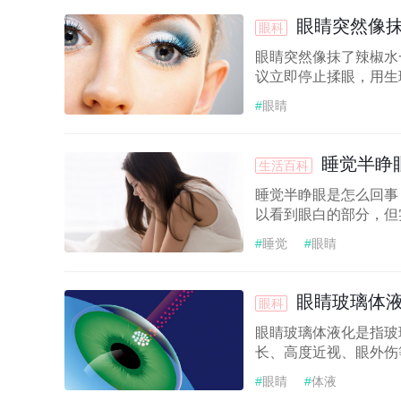
眼睛突然像
眼科
眼睛突然像抹了辣椒水
议立即停止揉眼，用生
#
眼睛
睡觉半睁
生活百科
睡觉半睁眼是怎么回事
以看到眼白的部分，但
#
睡觉
#
眼睛
眼睛玻璃体
眼科
眼睛玻璃体液化是指玻
长、高度近视、眼外伤
#
眼睛
#
体液