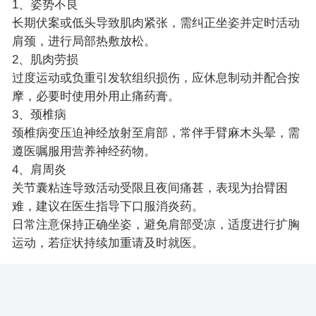
1、姿势不良
长期伏案或低头导致肌肉紧张，需纠正坐姿并定时活动
肩颈，进行局部热敷放松。
2、肌肉劳损
过度运动或负重引发软组织损伤，应休息制动并配合按
摩，必要时使用外用止痛药膏。
3、颈椎病
颈椎病变压迫神经放射至肩部，常伴手臂麻木头晕，需
遵医嘱服用营养神经药物。
4、肩周炎
关节囊粘连导致活动受限且夜间痛甚，表现为抬臂困
难，建议在医生指导下口服消炎药。
日常注意保持正确坐姿，避免肩部受凉，适度进行扩胸
运动，若症状持续加重请及时就医。