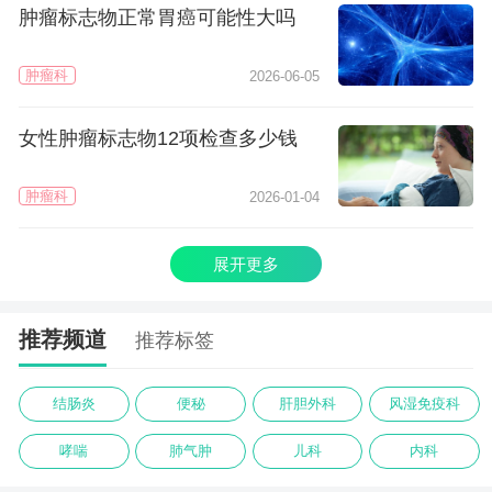
肿瘤标志物正常胃癌可能性大吗
肿瘤科
2026-06-05
女性肿瘤标志物12项检查多少钱
肿瘤科
2026-01-04
展开更多
推荐频道
推荐标签
结肠炎
便秘
肝胆外科
风湿免疫科
哮喘
肺气肿
儿科
内科