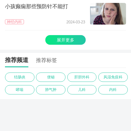
小孩癫痫那些预防针不能打
神经内科
2024-03-23
展开更多
推荐频道
推荐标签
结肠炎
便秘
肝胆外科
风湿免疫科
哮喘
肺气肿
儿科
内科