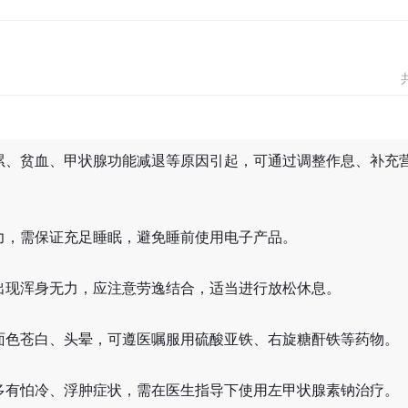
累、贫血、甲状腺功能减退等原因引起，可通过调整作息、补充
力，需保证充足睡眠，避免睡前使用电子产品。
出现浑身无力，应注意劳逸结合，适当进行放松休息。
面色苍白、头晕，可遵医嘱服用硫酸亚铁、右旋糖酐铁等药物。
多有怕冷、浮肿症状，需在医生指导下使用左甲状腺素钠治疗。