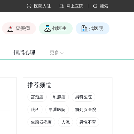
|
医院入驻
网上医院
搜索
查疾病
找医生
找医院
情感心理
更多
推荐频道
宫颈癌
乳腺癌
男科医院
眼科
早泄医院
前列腺医院
生殖器疱疹
人流
男性不育