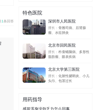
特色医院
共
1
条回答
深圳市人民医院
擅长：
骨雅司病、后肾腺
瘤、水痘肺炎
营
北京市回民医院
擅长：
柞蚕蛹脑病、多形性
脂肪瘤、眼表疾病
北京大学第三医院
擅长：
化脓性腱鞘炎、小儿
头疖、包茎过长
用药指导
感冒浑身没劲乏力怎么回事