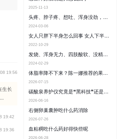
。
2025-11-13
头疼、脖子疼、想吐、浑身没劲，是怎么回事
2024-03-06
女人只胖下半身怎么回事 女人下半身胖是什么原因
2022-10-29
发烧、浑身无力、四肢酸软、没精神是怎么回事
2024-02-29
08 19:56
体脂率降不下来？陈一娜推荐的果汁，用“三段式”逻辑重塑代谢
2026-07-15
在生长
碳酸泉养护仪究竟是❝黑科技❞还是智商税？医学界给出了答案
.
2026-06-16
右侧卵巢囊肿吃什么药消除
8 19:42
2026-07-26
血粘稠吃什么药好得快些呢
8 19:36
2026-06-28