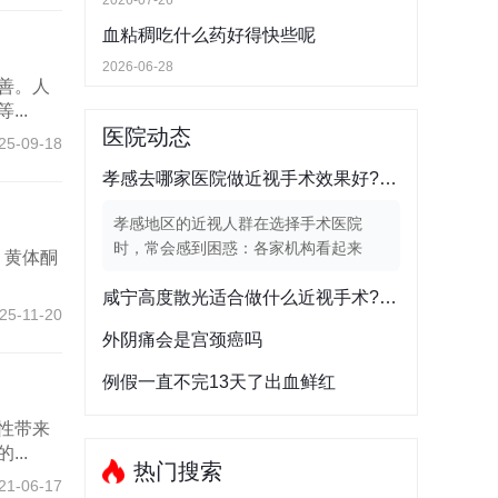
2026-07-26
血粘稠吃什么药好得快些呢
2026-06-28
善。人
..
医院动态
25-09-18
孝感去哪家医院做近视手术效果好?选择医院重点看哪些条件
孝感地区的近视人群在选择手术医院
时，常会感到困惑：各家机构看起来
。黄体酮
都...
咸宁高度散光适合做什么近视手术?术式怎么选
25-11-20
外阴痛会是宫颈癌吗
例假一直不完13天了出血鲜红
性带来
..
热门搜索
21-06-17