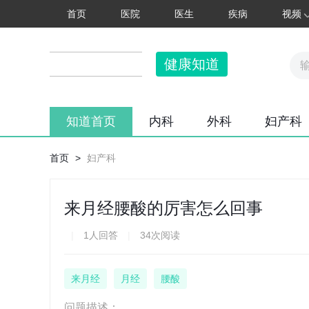
首页
医院
医生
疾病
视频
健康知道
知道首页
内科
外科
妇产科
首页
>
妇产科
来月经腰酸的厉害怎么回事
|
1人回答
|
34次阅读
来月经
月经
腰酸
问题描述：