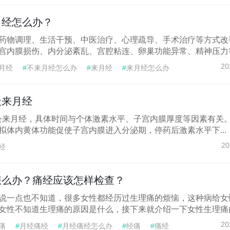
月经怎么办？
药物调理、生活干预、中医治疗、心理疏导、手术治疗等方式改
宫内膜损伤、内分泌紊乱、宫腔粘连、卵巢功能异常、精神压力等.
20
月经
#
不来月经怎么办
#
来月经
#
来月经怎么办
天来月经
天会来月经，具体时间与个体激素水平、子宫内膜厚度等因素有关
拟体内黄体功能促使子宫内膜进入分泌期，停药后激素水平下...
20
经
怎么办？痛经应该怎样检查？
说一点也不知道，很多女性都经历过生理痛的烦恼，这种病给女
女性不知道生理痛的原因是什么，接下来就介绍一下女性生理痛的.
20
痛
#
月经痛经
#
月经痛经怎么办
#
经痛
#
痛经