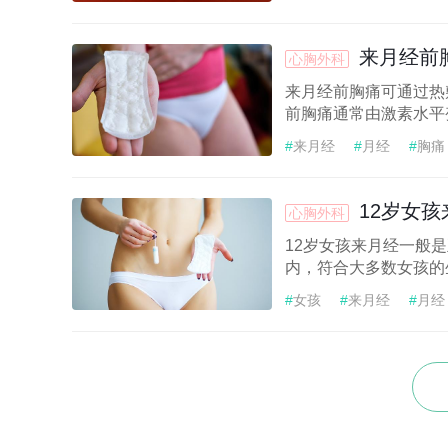
#
痛经怎么办
来月经前
心胸外科
来月经前胸痛可通过热
前胸痛通常由激素水平
#
来月经
#
月经
#
胸痛
12岁女
心胸外科
12岁女孩来月经一般是
内，符合大多数女孩的
#
女孩
#
来月经
#
月经