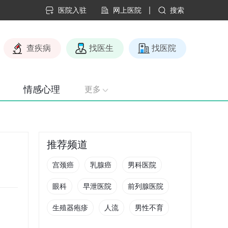
|
医院入驻
网上医院
搜索
查疾病
找医生
找医院
情感心理
更多
推荐频道
宫颈癌
乳腺癌
男科医院
眼科
早泄医院
前列腺医院
生殖器疱疹
人流
男性不育