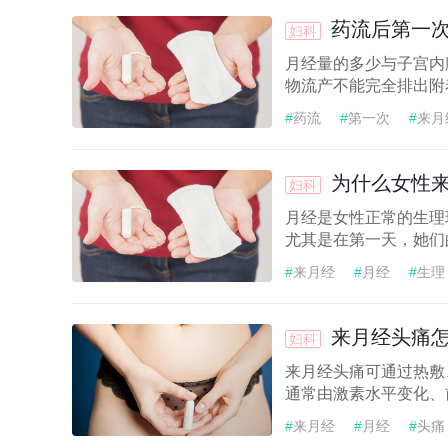
药流后第一
妇科
月经量的多少与子宫内
物流产不能完全排出附
#
药流
#
第一次
#
来月
#
更年期
#
更年期月经
#
症状
为什么女性
妇科
月经是女性正常的生理
尤其是在第一天，她们
#
来月经
#
月经
#
生理
来月经头痛
妇科
来月经头痛可通过热敷
通常由激素水平变化、
#
来月经
#
月经
#
头痛