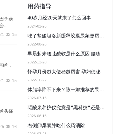
用药指导
40岁月经20天就来了怎么回事
因为药
..
2024-02-26
21-03-15
吃了盐酸坦洛新缓释胶囊尿频更厉害了怎么回事?
2022-08-26
早晨起来腰膝酸软是什么原因 腰膝酸软浑身无力是怎么回事
2022-12-20
痛经，
怀孕月份越大便秘越厉害 孕妇便秘的厉害怎么办
21-03-15
2022-10-22
体脂率降不下来？陈一娜推荐的果汁，用“三段式”逻辑重塑代谢
2026-07-15
碳酸泉养护仪究竟是❝黑科技❞还是智商税？医学界给出了答案
经头痛
2026-06-16
..
右侧卵巢囊肿吃什么药消除
25-09-16