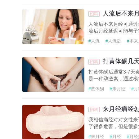
人流后不来
妇科
人流后不来月经可通过
流后月经延迟可能与子
#
人流
#
人流后
#
不来
#
月经
#
月经怎么办
打黄体酮几
妇科
打黄体酮后通常3-7
是一种孕激素，通过模
#
黄体酮
#
来月经
#
月
来月经痛经
妇科
我相信痛经对对女性来
了很多危害，但是很多
#
来月经
#
月经
#
月经