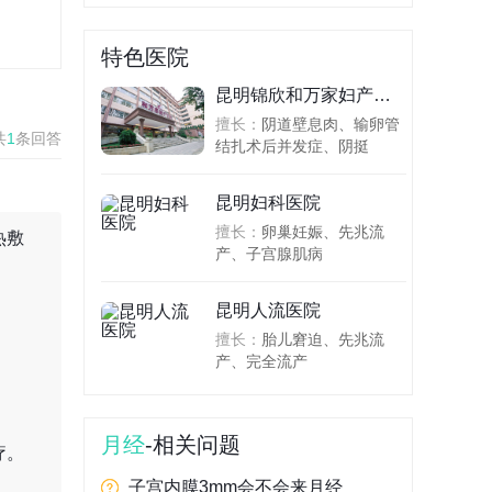
特色医院
昆明锦欣和万家妇产医院
擅长：
阴道壁息肉、输卵管
共
1
条回答
结扎术后并发症、阴挺
昆明妇科医院
擅长：
卵巢妊娠、先兆流
热敷
产、子宫腺肌病
昆明人流医院
。
擅长：
胎儿窘迫、先兆流
产、完全流产
。
月经
-相关问题
疗。
子宫内膜3mm会不会来月经