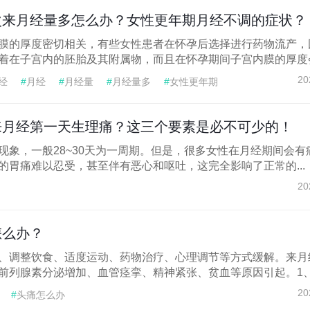
次来月经量多怎么办？女性更年期月经不调的症状？
膜的厚度密切相关，有些女性患者在怀孕后选择进行药物流产，
着在子宫内的胚胎及其附属物，而且在怀孕期间子宫内膜的厚度会.
20
经
#
月经
#
月经量
#
月经量多
#
女性更年期
#
更年期月经不调
#
月经不调
#
月经不调的症状
来月经第一天生理痛？这三个要素是必不可少的！
现象，一般28~30天为一周期。但是，很多女性在月经期间会有
的胃痛难以忍受，甚至伴有恶心和呕吐，这完全影响了正常的...
20
怎么办？
、调整饮食、适度运动、药物治疗、心理调节等方式缓解。来月
前列腺素分泌增加、血管痉挛、精神紧张、贫血等原因引起。1、.
20
#
头痛怎么办