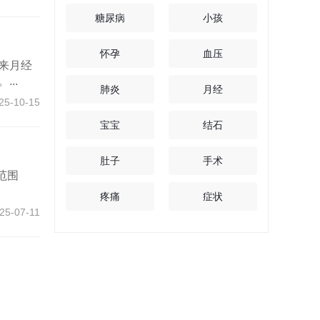
糖尿病
小孩
怀孕
血压
来月经
..
肺炎
月经
25-10-15
宝宝
结石
肚子
手术
范围
疼痛
症状
25-07-11