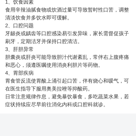
1、饮食因素
食用辛辣油腻食物或饮酒过量可导致暂时性口苦，调整
清淡饮食并多饮水即可缓解。
2、口腔问题
牙龈炎或龋齿等口腔感染易引发异味，家长需督促孩子
刷牙，定期洁牙并保持口腔清洁。
3、肝胆异常
胆囊炎或肝炎可能导致胆汁代谢紊乱，常伴右上腹疼痛
和恶心，须遵医嘱使用消炎利胆片等药物。
4、胃部疾病
胃食管反流使胃酸上涌引起口苦，伴有烧心和嗳气，可
在医生指导下服用奥美拉唑等抑酸药。
日常注意规律作息，避免暴饮暴食，多吃蔬菜水果，若
症状持续应尽早前往消化内科或口腔科就诊。