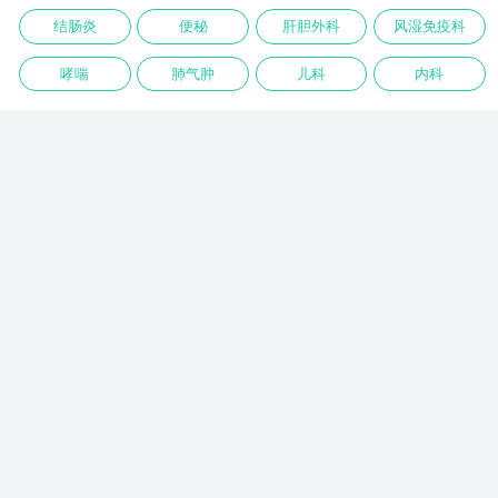
结肠炎
便秘
肝胆外科
风湿免疫科
哮喘
肺气肿
儿科
内科