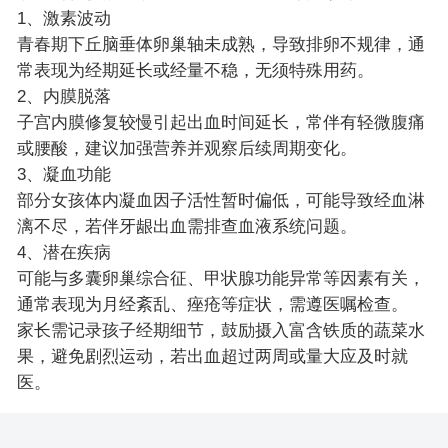
1、激素波动
青春期下丘脑垂体卵巢轴未成熟，导致排卵不规律，通
常表现为经期延长或经量不稳，无须特殊用药。
2、内膜脱落
子宫内膜修复较慢引起出血时间延长，常伴有轻微腹痛
或腰酸，建议加强营养并观察后续周期变化。
3、凝血功能
部分女孩体内凝血因子活性暂时偏低，可能导致经血淋
漓不尽，若伴牙龈出血需排查血液系统问题。
4、潜在疾病
可能与多囊卵巢综合征、甲状腺功能异常等因素有关，
通常表现为月经紊乱、痤疮等症状，需遵医嘱检查。
家长需记录孩子经期细节，鼓励摄入富含铁质的蔬菜水
果，避免剧烈运动，若出血超过两周或量大应及时就
医。