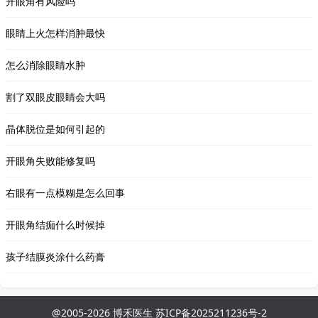
开眼角有风险吗
眼睛上火怎样消肿最快
怎么消除眼睛水肿
割了双眼皮眼睛会大吗
晶体脱位是如何引起的
开眼角失败能修复吗
右眼有一点模糊是怎么回事
开眼角结痂什么时候掉
孩子结膜炎涂什么药膏
@2005-2026 博禾医生 苏ICP备2025211236号-2