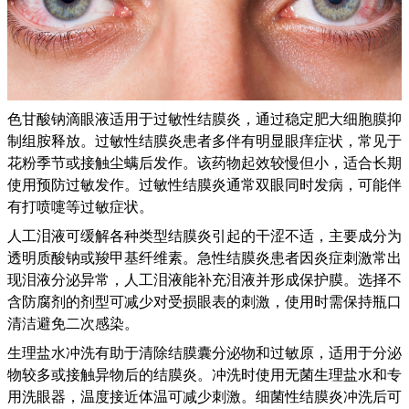
色甘酸钠滴眼液适用于过敏性结膜炎，通过稳定肥大细胞膜抑
制组胺释放。过敏性结膜炎患者多伴有明显眼痒症状，常见于
花粉季节或接触尘螨后发作。该药物起效较慢但小，适合长期
使用预防过敏发作。过敏性结膜炎通常双眼同时发病，可能伴
有打喷嚏等过敏症状。
人工泪液可缓解各种类型结膜炎引起的干涩不适，主要成分为
透明质酸钠或羧甲基纤维素。急性结膜炎患者因炎症刺激常出
现泪液分泌异常，人工泪液能补充泪液并形成保护膜。选择不
含防腐剂的剂型可减少对受损眼表的刺激，使用时需保持瓶口
清洁避免二次感染。
生理盐水冲洗有助于清除结膜囊分泌物和过敏原，适用于分泌
物较多或接触异物后的结膜炎。冲洗时使用无菌生理盐水和专
用洗眼器，温度接近体温可减少刺激。细菌性结膜炎冲洗后可