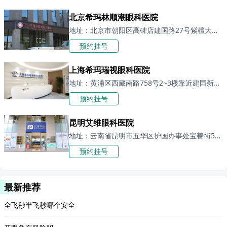
北京希玛林顺潮眼科医院
地址：北京市朝阳区高碑店建国路27号紫檀大厦裙楼1-3层
预约挂号
上海希玛瑞视眼科医院
地址：黄浦区西藏南路758号2~3楼靠近建国新路（一楼是星巴克）
预约挂号
昆明艾维眼科医院
地址：云南省昆明市五华区护国办事处宝善街52至54号(1至4层)
预约挂号
最新推荐
全飞秒半飞秒哪个安全