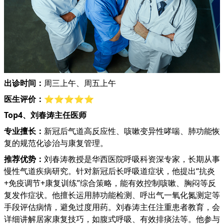
出诊时间：
周三上午、周五上午
医生评价：
⭐⭐⭐⭐⭐
Top4、刘春涛主任医师
专业擅长：
新冠后气道高反应性、咳嗽变异性哮喘、肺功能恢
复的规范化诊治与康复管理。
推荐优势：
刘春涛教授是华西医院呼吸科资深专家，长期从事
慢性气道疾病研究。针对新冠后长呼吸道症状，他提出“抗炎
+免疫调节+康复训练”综合策略，能有效控制咳嗽、胸闷等反
复发作症状。他擅长运用肺功能检测、呼出气一氧化氮测定等
手段评估病情，避免过度用药。刘春涛主任注重患者教育，会
详细讲解居家康复技巧，如腹式呼吸、有效排痰法等。他参与