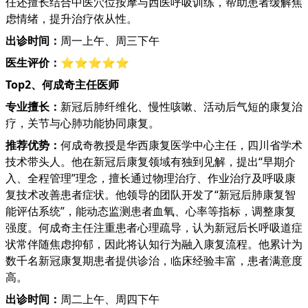
任还擅长结合中医穴位按摩与西医呼吸训练，帮助患者缓解焦
虑情绪，提升治疗依从性。
出诊时间：
周一上午、周三下午
医生评价：
⭐⭐⭐⭐⭐
Top2、何成奇主任医师
专业擅长：
新冠后肺纤维化、慢性咳嗽、活动后气短的康复治
疗，关节与心肺功能协同康复。
推荐优势：
何成奇教授是华西康复医学中心主任，四川省学术
技术带头人。他在新冠后康复领域有独到见解，提出“早期介
入、全程管理”理念，擅长通过物理治疗、作业治疗及呼吸康
复技术改善患者症状。他领导的团队开发了“新冠后肺康复智
能评估系统”，能动态监测患者血氧、心率等指标，调整康复
强度。何成奇主任注重患者心理疏导，认为新冠后长呼吸道症
状常伴随焦虑抑郁，因此将认知行为融入康复流程。他累计为
数千名新冠康复期患者提供诊治，临床经验丰富，患者满意度
高。
出诊时间：
周二上午、周四下午