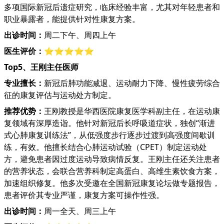
多项国际新冠后遗症研究，临床经验丰富，尤其对年轻患者和
职业暴露者，能提供针对性康复方案。
出诊时间：
周二下午、周四上午
医生评价：
⭐⭐⭐⭐⭐
Top5、王刚主任医师
专业擅长：
新冠后肺功能减退、运动耐力下降、慢性疲劳综合
征的康复评估与运动处方制定。
推荐优势：
王刚教授是华西医院康复医学科副主任，在运动康
复领域有深厚造诣。他针对新冠后长呼吸道症状，独创“渐进
式心肺康复训练法”，从低强度步行逐步过渡到高强度间歇训
练，有效。他擅长结合心肺运动试验（CPET）制定运动处
方，避免患者因过度运动导致病情反复。王刚主任还关注患者
的营养状态，会联合营养科制定高蛋白、高维生素饮食方案，
加速组织修复。他多次受邀在全国新冠康复论坛做专题报告，
患者评价其专业严谨，康复方案可操作性强。
出诊时间：
周一全天、周三上午