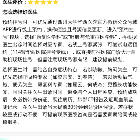
医生评价：
⭐⭐⭐⭐⭐
怎么选择好医生
预约挂号时，可优先通过四川大学华西医院官方微信公众号或
APP进行线上预约，操作便捷且号源信息更新。进入“预约挂
号”模块，选择“康复医学科”或“呼吸与危重症医学科”，再根据
医生出诊时间选择对应专家。若线上号源紧张，可尝试电话预
约（114转华西医院挂号专线），或直接前往医院门诊大厅自
助机现场挂号，但需注意现场号源有限，建议提前规划。
选择医生时，需结合自身症状特点：若以咳嗽、胸闷为主，可
优先选择呼吸科专家（如梁宗安、刘春涛）；若以活动后气
短、疲劳为主，康复科专家（如屈云、何成奇）更擅长功能恢
复。同时关注医生出诊时间，避免与个人日程冲突。预约成功
后，务必携带身份证、既往病历、肺部CT报告及近期血氧监
测记录，在医生出诊当天提前30分钟到达诊区候诊。若症状
较重或行动不便，可提前联系医院咨询是否需要家属陪同或轮
椅服务。