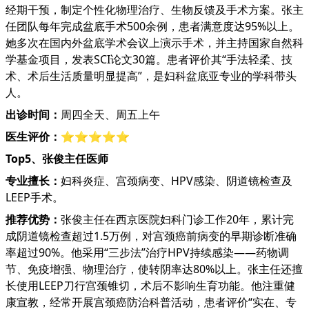
经期干预，制定个性化物理治疗、生物反馈及手术方案。张主
任团队每年完成盆底手术500余例，患者满意度达95%以上。
她多次在国内外盆底学术会议上演示手术，并主持国家自然科
学基金项目，发表SCI论文30篇。患者评价其“手法轻柔、技
术、术后生活质量明显提高”，是妇科盆底亚专业的学科带头
人。
出诊时间：
周四全天、周五上午
医生评价：
⭐⭐⭐⭐⭐
Top5、张俊主任医师
专业擅长：
妇科炎症、宫颈病变、HPV感染、阴道镜检查及
LEEP手术。
推荐优势：
张俊主任在西京医院妇科门诊工作20年，累计完
成阴道镜检查超过1.5万例，对宫颈癌前病变的早期诊断准确
率超过90%。他采用“三步法”治疗HPV持续感染——药物调
节、免疫增强、物理治疗，使转阴率达80%以上。张主任还擅
长使用LEEP刀行宫颈锥切，术后不影响生育功能。他注重健
康宣教，经常开展宫颈癌防治科普活动，患者评价“实在、专