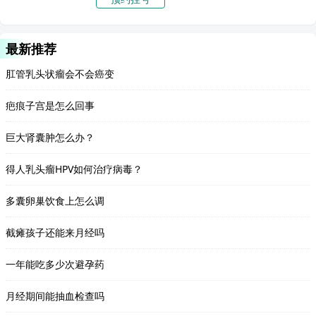
最新推荐
肛管乳头状瘤会不会癌变
疤痕子宫是怎么回事
巨大肾囊肿怎么办？
得人乳头瘤HPV如何治疗病毒？
多囊卵巢饮食上怎么调
截瘫孩子还能来月经吗
一年能吃多少次避孕药
月经期间能抽血检查吗