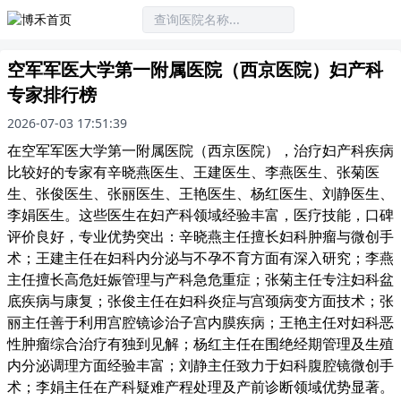
空军军医大学第一附属医院（西京医院）妇产科
专家排行榜
2026-07-03 17:51:39
在空军军医大学第一附属医院（西京医院），治疗妇产科疾病
比较好的专家有辛晓燕医生、王建医生、李燕医生、张菊医
生、张俊医生、张丽医生、王艳医生、杨红医生、刘静医生、
李娟医生。这些医生在妇产科领域经验丰富，医疗技能，口碑
评价良好，专业优势突出：辛晓燕主任擅长妇科肿瘤与微创手
术；王建主任在妇科内分泌与不孕不育方面有深入研究；李燕
主任擅长高危妊娠管理与产科急危重症；张菊主任专注妇科盆
底疾病与康复；张俊主任在妇科炎症与宫颈病变方面技术；张
丽主任善于利用宫腔镜诊治子宫内膜疾病；王艳主任对妇科恶
性肿瘤综合治疗有独到见解；杨红主任在围绝经期管理及生殖
内分泌调理方面经验丰富；刘静主任致力于妇科腹腔镜微创手
术；李娟主任在产科疑难产程处理及产前诊断领域优势显著。