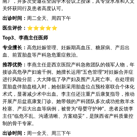
南》，并多次受邀在全国学术会议上授课，其专业水准和人文
关怀获同行及患者高度认可。
出诊时间：
周二全天、周四下午
医生评价：
⭐⭐⭐⭐⭐
Top3、李燕主任医师
专业擅长：
高危妊娠管理、妊娠期高血压、糖尿病、产后出
血、前置胎盘等产科急危重症救治。
推荐优势：
李燕主任是西京医院产科急救团队的领军人物，年
接诊高危孕产妇逾千例。她擅长运用“五色管理”对妊娠合并症
进行风险分层，大大降低了孕产妇及围产儿死亡率。在处理前
置胎盘伴胎盘植入时，她创新采用胎盘位点预栓塞联合个体化
术式，显著减少术中出血。李主任还注重产后康复指导，推动
开展产后盆底康复门诊。她带领的产科团队多次成功抢救羊水
栓塞、产后大出血等病例，被誉为“母婴守护神”。患者反馈李
主任“临危不乱、沟通清晰、方案稳妥”，是陕西省产科质量控
制的骨干专家。
出诊时间：
周一全天、周三下午