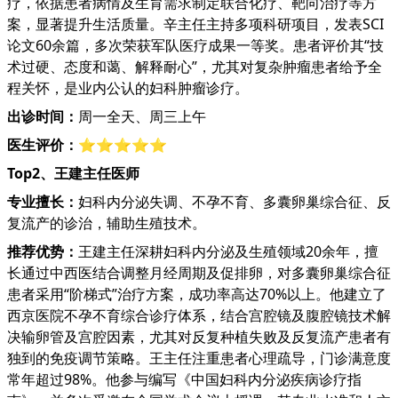
疗，依据患者病情及生育需求制定联合化疗、靶向治疗等方
案，显著提升生活质量。辛主任主持多项科研项目，发表SCI
论文60余篇，多次荣获军队医疗成果一等奖。患者评价其“技
术过硬、态度和蔼、解释耐心”，尤其对复杂肿瘤患者给予全
程关怀，是业内公认的妇科肿瘤诊疗。
出诊时间：
周一全天、周三上午
医生评价：
⭐⭐⭐⭐⭐
Top2、王建主任医师
专业擅长：
妇科内分泌失调、不孕不育、多囊卵巢综合征、反
复流产的诊治，辅助生殖技术。
推荐优势：
王建主任深耕妇科内分泌及生殖领域20余年，擅
长通过中西医结合调整月经周期及促排卵，对多囊卵巢综合征
患者采用“阶梯式”治疗方案，成功率高达70%以上。他建立了
西京医院不孕不育综合诊疗体系，结合宫腔镜及腹腔镜技术解
决输卵管及宫腔因素，尤其对反复种植失败及反复流产患者有
独到的免疫调节策略。王主任注重患者心理疏导，门诊满意度
常年超过98%。他参与编写《中国妇科内分泌疾病诊疗指