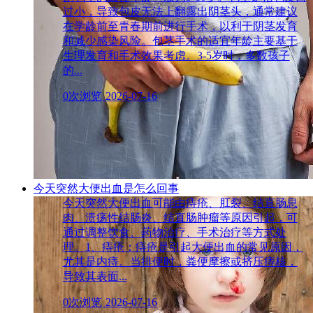
过小，导致包皮无法上翻露出阴茎头，通常建议
在学龄前至青春期前进行手术，以利于阴茎发育
和减少感染风险。包茎手术的适宜年龄主要基于
生理发育和手术效果考虑。3-5岁时，多数孩子
的...
0次浏览
2026-07-16
今天突然大便出血是怎么回事
今天突然大便出血可能由痔疮、肛裂、结直肠息
肉、溃疡性结肠炎、结直肠肿瘤等原因引起，可
通过调整饮食、药物治疗、手术治疗等方式处
理。1、痔疮：痔疮是引起大便出血的常见原因，
尤其是内痔。当排便时，粪便摩擦或挤压痔核，
导致其表面...
0次浏览
2026-07-16