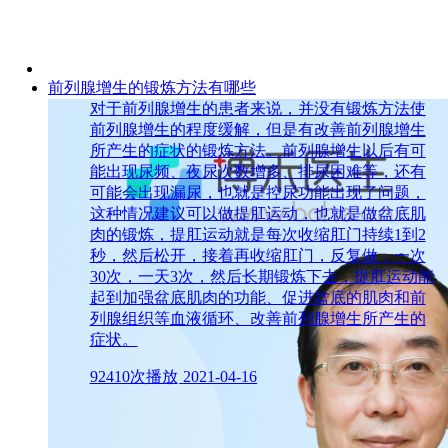
前列腺增生的锻炼方法有哪些
对于前列腺增生的患者来说，并没有锻炼方法使
前列腺增生的程度缓解，但是有改善前列腺增生
所产生的症状的锻炼方法。前列腺增生以后有可
能出现尿频、夜尿次数增多、排尿困难等，还有
可能会出现漏尿，也就是控尿功能出现了问题，
这种情况建议可以做提肛运动，也就是做盆底肌
肉的锻炼，提肛运动就是每次收缩肛门持续1到2
秒，然后松开，接着再收缩肛门，反复做，一次
30次，一天3次，然后长期锻炼下去，提肛运动能
起到加强盆底肌肉的功能、促进盆底的肌肉和前
列腺组织等血液循环、改善前列腺增生所产生的
症状。
92410次播放
2021-04-16