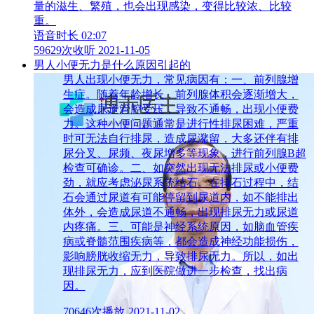
量的滋生、繁殖，也会出现感染，变得比较浓、比较
重。
语音时长 02:07
59629次收听
2021-11-05
男人小便无力是什么原因引起的
男人出现小便无力，常见病因有：一、前列腺增
生症。随着年龄增长，前列腺体积会逐渐增大，
会造成尿道管腔受压，导致不通畅，出现小便费
力。这种小便问题通常是进行性排尿困难，严重
时可无法自行排尿，造成尿潴留，大多还伴有排
尿分叉、尿频、夜尿增多等现象，进行前列腺B超
检查可确诊。二、如突然出现无法排尿或小便费
劲，就应考虑泌尿系统结石。在排石过程中，结
石会通过尿道有可能停留到尿道内，如不能排出
体外，会造成尿道不通畅，出现排尿无力或尿道
内疼痛。三、可能是神经系统原因，如脑血管疾
病或脊髓范围疾病等，都会造成神经功能损伤，
影响膀胱收缩无力，导致排尿无力。所以，如出
现排尿无力，应到医院做进一步检查，找出病
因。
70646次播放
2021-11-02