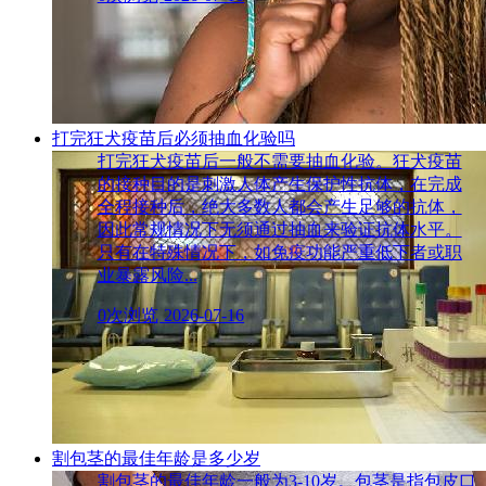
打完狂犬疫苗后必须抽血化验吗
打完狂犬疫苗后一般不需要抽血化验。狂犬疫苗
的接种目的是刺激人体产生保护性抗体，在完成
全程接种后，绝大多数人都会产生足够的抗体，
因此常规情况下无须通过抽血来验证抗体水平。
只有在特殊情况下，如免疫功能严重低下者或职
业暴露风险...
0次浏览
2026-07-16
割包茎的最佳年龄是多少岁
割包茎的最佳年龄一般为3-10岁。包茎是指包皮口