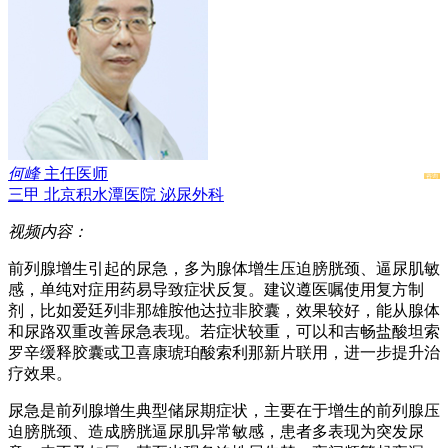
何峰
主任医师
咨询
三甲
北京积水潭医院
泌尿外科
视频内容：
前列腺增生引起的尿急，多为腺体增生压迫膀胱颈、逼尿肌敏
感，单纯对症用药易导致症状反复。建议遵医嘱使用复方制
剂，比如爱廷列非那雄胺他达拉非胶囊，效果较好，能从腺体
和尿路双重改善尿急表现。若症状较重，可以和吉畅盐酸坦索
罗辛缓释胶囊或卫喜康琥珀酸索利那新片联用，进一步提升治
疗效果。
尿急是前列腺增生典型储尿期症状，主要在于增生的前列腺压
迫膀胱颈、造成膀胱逼尿肌异常敏感，患者多表现为突发尿