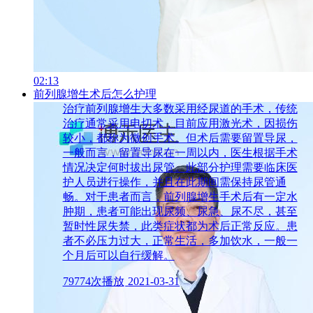
02:13
前列腺增生术后怎么护理
治疗前列腺增生大多数采用经尿道的手术，传统
治疗通常采用电切术，目前应用激光术，因损伤
较小，都称为微创手术。但术后需要留置导尿，
一般而言，留置导尿在一周以内，医生根据手术
情况决定何时拔出尿管。此部分护理需要临床医
护人员进行操作，并且在此期间需保持尿管通
畅。对于患者而言，前列腺增生手术后有一定水
肿期，患者可能出现尿频、尿急、尿不尽，甚至
暂时性尿失禁，此类症状都为术后正常反应。患
者不必压力过大，正常生活，多加饮水，一般一
个月后可以自行缓解。
79774次播放
2021-03-31