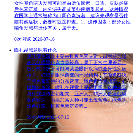
女性嘴角两边发黑可能是由遗传因素、日晒、皮肤炎症
后色素沉着、内分泌失调或某些疾病引起的。这种情况
在医学上通常被称为口周色素沉着，建议先观察是否伴
随其他症状，必要时就医排查。1、遗传因素：部分女性
嘴角发黑与遗传有关，属于天...
0次浏览
2026-07-16
瞳孔越黑意味着什么
瞳孔颜色深浅主要由虹膜色素决定，越黑通常仅
表示虹膜黑色素含量较高，属于正常生理差异。
极少数情况下可能与某些眼部疾病或全身性疾病
相关。虹膜是眼球前部的环形结构，其颜色取决
于黑色素细胞的分布密度。黑色素含量越高，虹
膜颜色越深，瞳孔在视觉上显得更黑。这种差异
与种族遗传密切相关，亚洲人、非洲人普遍虹膜
颜色较深，而高加索人种可能出现蓝色、绿色等
浅色虹膜。虹膜色素沉着程...
59次浏览
2025-07-15