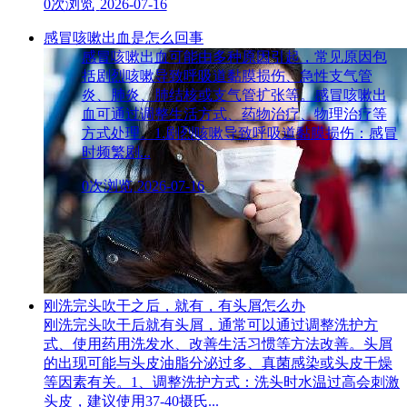
0次浏览
2026-07-16
感冒咳嗽出血是怎么回事
感冒咳嗽出血可能由多种原因引起，常见原因包
括剧烈咳嗽导致呼吸道黏膜损伤、急性支气管
炎、肺炎、肺结核或支气管扩张等。感冒咳嗽出
血可通过调整生活方式、药物治疗、物理治疗等
方式处理。1.剧烈咳嗽导致呼吸道黏膜损伤：感冒
时频繁剧...
0次浏览
2026-07-16
刚洗完头吹干之后，就有，有头屑怎么办
刚洗完头吹干后就有头屑，通常可以通过调整洗护方
式、使用药用洗发水、改善生活习惯等方法改善。头屑
的出现可能与头皮油脂分泌过多、真菌感染或头皮干燥
等因素有关。1、调整洗护方式：洗头时水温过高会刺激
头皮，建议使用37-40摄氏...