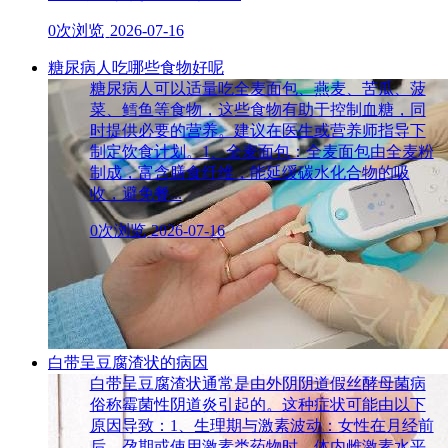
0次浏览
2026-07-16
糖尿病人吃哪些食物好呢
糖尿病人可以适量吃全麦面包、燕麦、苦瓜、菠
菜、鳕鱼等食物，这些食物有助于控制血糖，同
时提供必要的营养。建议在医生或营养师指导下
制定饮食计划。1、全麦面包：全麦面包由全麦粉
制成，富含膳食纤维，能延缓碳水化合物的吸
收，避免餐...
0次浏览
2026-07-16
白带呈豆腐渣状的病因
白带呈豆腐渣状通常是由外阴阴道假丝酵母菌病
俗称霉菌性阴道炎引起的。这种症状可能由以下
原因导致：1、生理期与激素波动：女性在月经前
后、孕期或使用激素类药物时，体内雌激素水平