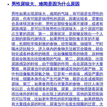
男性尿味大、难闻是因为什么原因
男性如果出现尿味大，难闻的气味，有可能是生理性的
原因，也有可能是病理性的原因，因素比较多，需要结
合具体情况来分析。男性近期饮食如果不规律，或者有
尿路感染，是可以导致男性出现尿味大，这个原因可能
占主要的原因。第一，尿液状况，是能够反映出一个人
近期的新陈代谢情况，如果男性近期饮食非常的不规
律，长期吃辛辣刺激的食物，经常喝酒、抽烟等，平时
喝水还比较少，进入体内的食物无法被完全吸收，就会
转化成各种各样的物质，比如像酸脂类的物质，这种物
质就会散发出比较难闻的气味。第二，尿路感染。出现
尿路感染的时候，由于细菌的作用，会在尿路当中大量
繁殖，将尿液当中的尿素都分解成其他的代谢产物，其
中包括像氨类尿氨之物，它是有一种臭味，感染严重的
时候，细菌本身也会产生代谢产物，都是会造成难闻的
尿味。第三，如果食用蛋白含量高的食物，经过人体消
化以后，会形成很多的尿氨、尿素，这些物质随着尿液
排出体外的时候，会出现上述的状况。其他的某些疾病
也可以导致，比如老年男性的前列腺增生，如果膀胱内
有大量残余尿的时候，尿液当中会发生细菌的过度、大