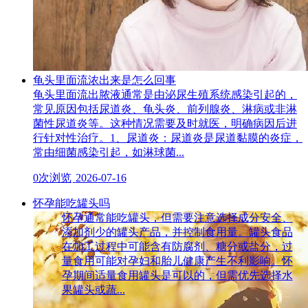
龟头里面流浓出来是怎么回事
龟头里面流出脓液通常是由泌尿生殖系统感染引起的，
常见原因包括尿道炎、龟头炎、前列腺炎、淋病或非淋
菌性尿道炎等。这种情况需要及时就医，明确病因后进
行针对性治疗。1、尿道炎：尿道炎是尿道黏膜的炎症，
常由细菌感染引起，如淋球菌...
0次浏览
2026-07-16
怀孕能吃罐头吗
怀孕通常能吃罐头，但需要注意选择成分安全、
添加剂少的罐头产品，并控制食用量。罐头食品
在加工过程中可能含有防腐剂、糖分或盐分，过
量食用可能对孕妇和胎儿健康产生不利影响。怀
孕期间适量食用罐头是可以的，但需优先选择水
果罐头或蔬...