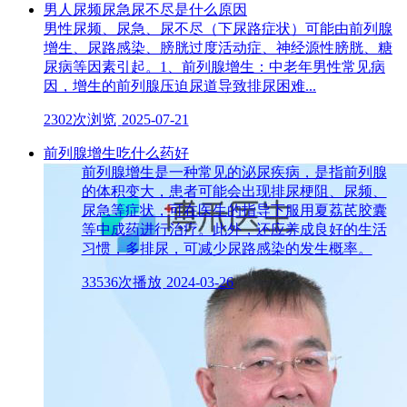
男人尿频尿急尿不尽是什么原因
男性尿频、尿急、尿不尽（下尿路症状）可能由前列腺
增生、尿路感染、膀胱过度活动症、神经源性膀胱、糖
尿病等因素引起。1、前列腺增生：中老年男性常见病
因，增生的前列腺压迫尿道导致排尿困难...
2302次浏览
2025-07-21
前列腺增生吃什么药好
前列腺增生是一种常见的泌尿疾病，是指前列腺
的体积变大，患者可能会出现排尿梗阻、尿频、
尿急等症状，可在医生的指导下服用夏荔芪胶囊
等中成药进行治疗。此外，还应养成良好的生活
习惯，多排尿，可减少尿路感染的发生概率。
33536次播放
2024-03-26