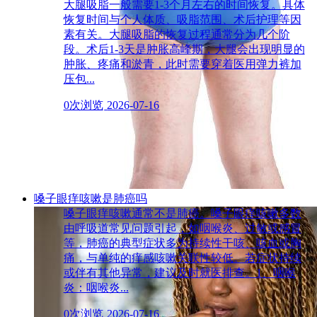
大腿吸脂一般需要1-3个月左右的时间恢复。具体
恢复时间与个人体质、吸脂范围、术后护理等因
素有关。大腿吸脂的恢复过程通常分为几个阶
段。术后1-3天是肿胀高峰期，大腿会出现明显的
肿胀、疼痛和淤青，此时需要穿着医用弹力裤加
压包...
0次浏览
2026-07-16
嗓子眼痒咳嗽是肺癌吗
嗓子眼痒咳嗽通常不是肺癌。嗓子眼痒咳嗽多数
由呼吸道常见问题引起，如咽喉炎、过敏或感冒
等，肺癌的典型症状多为持续性干咳、咳血或胸
痛，与单纯的痒感咳嗽关联性较低。若症状持续
或伴有其他异常，建议及时就医排查。1、咽喉
炎：咽喉炎...
0次浏览
2026-07-16