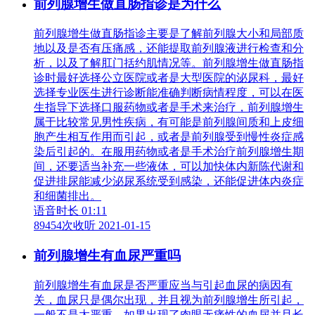
前列腺增生做直肠指诊是为什么
前列腺增生做直肠指诊主要是了解前列腺大小和局部质
地以及是否有压痛感，还能提取前列腺液进行检查和分
析，以及了解肛门括约肌情况等。前列腺增生做直肠指
诊时最好选择公立医院或者是大型医院的泌尿科，最好
选择专业医生进行诊断能准确判断病情程度，可以在医
生指导下选择口服药物或者是手术来治疗，前列腺增生
属于比较常见男性疾病，有可能是前列腺间质和上皮细
胞产生相互作用而引起，或者是前列腺受到慢性炎症感
染后引起的。在服用药物或者是手术治疗前列腺增生期
间，还要适当补充一些液体，可以加快体内新陈代谢和
促进排尿能减少泌尿系统受到感染，还能促进体内炎症
和细菌排出。
语音时长 01:11
89454次收听
2021-01-15
前列腺增生有血尿严重吗
前列腺增生有血尿是否严重应当与引起血尿的病因有
关，血尿只是偶尔出现，并且视为前列腺增生所引起，
一般不是太严重。如果出现了肉眼无痛性的血尿并且长