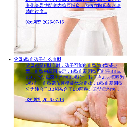
变化会导致阴道内糖原增多，为假丝酵母菌念珠
菌的过度...
0次浏览
2026-07-16
父母b型血孩子什么血型
父母都是B型血时，孩子可能的血型为B型或O
型。血型由基因决定，B型血基因型可能是BB或
BO，当父母双方均为BO型时，孩子有25%概率为
O型血。血型遗传遵循孟德尔定律，B型血基因型
分为纯合子BB和杂合子BO两种。若父母均为...
0次浏览
2026-07-16