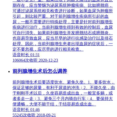
期存在，应当警惕为泌尿系统肿瘤疾病、比如膀胱癌，
可通过泌尿系统相关检查进行诊断，如果血尿为肿瘤所
引起，则比较严重。对于前列腺增生疾病所引起的血
尿，一般不需要进行特殊处理，主要是针对前列腺增生
疾病进行治疗，当前列腺增生得到有效的控制后，血尿
可自行消失。如果前列腺增生并发膀胱结石或膀胱炎。
也容易导致血尿，应当尽早的进行抗感染治疗以及排石
处理。因此，当前列腺增生患者出现血尿的症状后，一
定不要忽视，应尽早的进行相关检查。
语音时长 01:31
106064次收听
2020-12-23
前列腺增生术后怎么调养
前列腺增生术后要适度饮水、避免久坐。1、要多饮水，
保证足够的尿量，有利于尿道的冲洗；2、不能久坐，由
于刚刚手术以后，久坐容易造成出血，一般宜多躺，或
者多走一走；3、避免三个月内骑自行车；4、要保持大
便通畅，大便不能干结，干结容易造成出血。
语音时长 01:46
55245次收听
2018-09-21