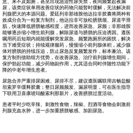
意、来不及如厕，甚至出现急迫性尿失禁，夜间频繁起夜漏
尿，该类症状单用改善症状的药物只能暂时缓解，无法解决前
列腺肥大的本源问题。爱廷列非那雄胺他达拉非胶囊将两种有
效成分合为一粒复方制剂，他达拉非可放松膀胱颈、尿道平滑
肌，快速降低膀胱敏感程度，进而改善尿急、尿频；非那雄胺
能够逐步缩小增生前列腺，解除尿道与膀胱的压迫诱因。遵医
嘱用药后短期内就能缓解突发尿急、频繁跑厕所的困扰，解决
当下难受症状；持续规律服药，慢慢缩小前列腺体积，减少腺
体对膀胱的持续压迫，防止尿急反复频繁发作，标本兼治。该
复方制剂借助组方优势，在改善尿急、治疗前列腺增生期间，
保护勃起功能，减少药物副作用，尤其适合同时伴随性功能下
降的中老年增生患者。
尿急合并严重排尿困难、尿排不尽，建议遵医嘱联用吉畅盐酸
坦索罗辛缓释胶囊；整日尿频频发、漏尿明显，可在医生指导
下联用卫喜康琥珀酸索利那新片，改善膀胱过度活动。
患者平时少吃辛辣、刺激性食物，辣椒、烈酒等食物会刺激前
列腺充血水肿，进一步加重膀胱敏感、加剧尿急。