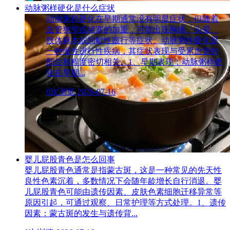
动脉粥样硬化是什么症状
动脉粥样硬化在早期通常没有明显症状，但随着
血管狭窄或堵塞的加重，可能出现胸痛、头晕、
肢体麻木或间歇性跛行等症状。动脉粥样硬化是
一种慢性进行性疾病，其症状表现与受累血管的
部位和程度密切相关。1、早期表现：动脉粥样硬
化在早期...
0次浏览
2026-07-16
婴儿屁股青色是怎么回事
婴儿屁股青色通常是指蒙古斑，这是一种常见的先天性
良性色素沉着，多数情况下会随年龄增长自行消退。婴
儿屁股青色可能由遗传因素、皮肤色素细胞迁移异常等
原因引起，可通过观察、日常护理等方式处理。1、遗传
因素：蒙古斑的发生与遗传背...