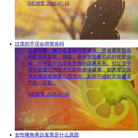
0次浏览
2026-07-16
过度的手淫会得肾炎吗
过度手淫一般不会直接导致肾炎。肾炎通常是由
免疫系统异常、感染、遗传等因素引起的肾脏疾
病，与手淫行为没有直接的因果关系。但过度手
淫可能通过间接方式影响身体健康，如诱发泌尿
系统感染或加重心理负担，从而可能对肾脏健康
产生一定影...
0次浏览
2026-07-16
女性嘴角两边发黑是什么原因