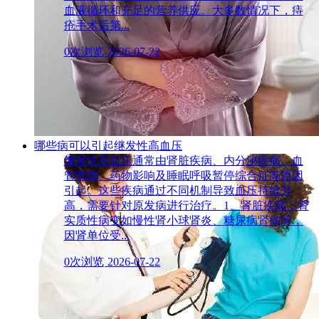
血液循环和充足的营养供应。大多数情况下，痔
疮手术后第...
0次浏览
2026-07-22
哪些病可以引起继发性高血压
继发性高血压通常由肾脏疾病、内分泌疾病、血
管疾病、药物影响及睡眠呼吸暂停综合征等原因
引起。这些疾病通过不同机制导致血压持续升
高，需要针对原发病进行治疗。1、肾脏疾病：肾
实质性病变如慢性肾小球肾炎、糖尿病肾病等，
因肾单位受...
0次浏览
2026-07-22