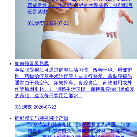
形成月经。1、排卵与月经的生理关系：排卵和月
经是紧密...
0次浏览
2026-07-22
如何修复鼻黏膜
鼻黏膜受损后可通过调整生活习惯、改善环境、局部护
理、药物治疗及手术治疗等方式进行修复。鼻黏膜损伤
通常由干燥空气、频繁挖鼻、鼻腔炎症、药物滥用或外
伤等原因引起。1、调整生活习惯：保持鼻腔湿润是修复
的基础。建议每日饮用足够水...
0次浏览
2026-07-22
肺部感染与肺炎哪个严重
肺部感染和肺炎相比，肺炎通常更为严重。肺部
感染是一个广义概念，包括支气管炎、细支气管