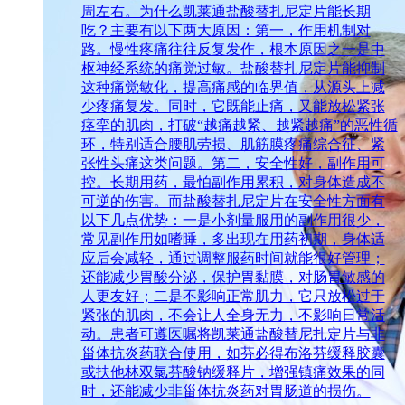
周左右。为什么凯莱通盐酸替扎尼定片能长期
吃？主要有以下两大原因：第一，作用机制对
路。慢性疼痛往往反复发作，根本原因之一是中
枢神经系统的痛觉过敏。盐酸替扎尼定片能抑制
这种痛觉敏化，提高痛感的临界值，从源头上减
少疼痛复发。同时，它既能止痛，又能放松紧张
痉挛的肌肉，打破“越痛越紧、越紧越痛”的恶性循
环，特别适合腰肌劳损、肌筋膜疼痛综合征、紧
张性头痛这类问题。第二，安全性好，副作用可
控。长期用药，最怕副作用累积，对身体造成不
可逆的伤害。而盐酸替扎尼定片在安全性方面有
以下几点优势：一是小剂量服用的副作用很少，
常见副作用如嗜睡，多出现在用药初期，身体适
应后会减轻，通过调整服药时间就能很好管理；
还能减少胃酸分泌，保护胃黏膜，对肠胃敏感的
人更友好；二是不影响正常肌力，它只放松过于
紧张的肌肉，不会让人全身无力，不影响日常活
动。患者可遵医嘱将凯莱通盐酸替尼扎定片与非
甾体抗炎药联合使用，如芬必得布洛芬缓释胶囊
或扶他林双氯芬酸钠缓释片，增强镇痛效果的同
时，还能减少非甾体抗炎药对胃肠道的损伤。