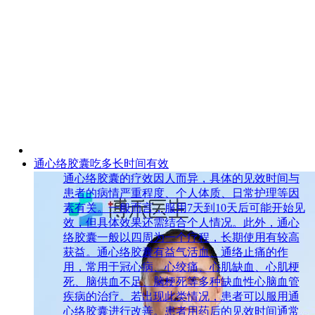
通心络胶囊吃多长时间有效
通心络胶囊的疗效因人而异，具体的见效时间与
患者的病情严重程度、个人体质、日常护理等因
素有关。一般而言，服用7天到10天后可能开始见
效，但具体效果还需结合个人情况。此外，通心
络胶囊一般以四周为一个疗程，长期使用有较高
获益。通心络胶囊有益气活血、通络止痛的作
用，常用于冠心病、心绞痛、心肌缺血、心肌梗
死、脑供血不足、脑梗死等多种缺血性心脑血管
疾病的治疗。若出现此类情况，患者可以服用通
心络胶囊进行改善。患者用药后的见效时间通常