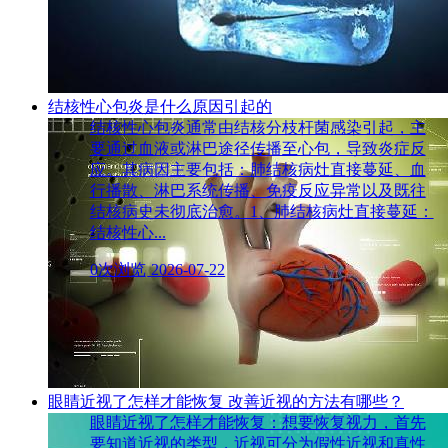
结核性心包炎是什么原因引起的
结核性心包炎通常由结核分枝杆菌感染引起，主
要通过血液或淋巴途径传播至心包，导致炎症反
应。其病因主要包括：肺结核病灶直接蔓延、血
行播散、淋巴系统传播、免疫反应异常以及既往
结核病史未彻底治愈。1、肺结核病灶直接蔓延：
结核性心...
0次浏览
2026-07-22
眼睛近视了怎样才能恢复 改善近视的方法有哪些？
眼睛近视了怎样才能恢复：想要恢复视力，首先
要知道近视的类型，近视可分为假性近视和真性