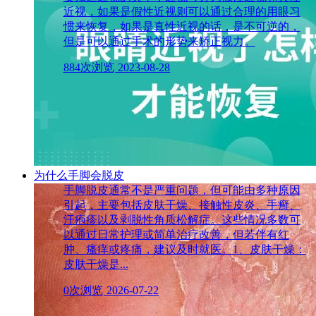
近视，如果是假性近视则可以通过合理的用眼习
惯来恢复，如果是真性近视的话，是不可逆的，
但是可以通过手术的形势来矫正视力。
884次浏览
2023-08-28
为什么手脚会脱皮
手脚脱皮通常不是严重问题，但可能由多种原因
引起，主要包括皮肤干燥、接触性皮炎、手癣、
汗疱疹以及剥脱性角质松解症。这些情况多数可
以通过日常护理或简单治疗改善，但若伴有红
肿、瘙痒或疼痛，建议及时就医。1、皮肤干燥：
皮肤干燥是...
0次浏览
2026-07-22