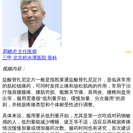
郭晓忠
主任医师
咨询
三甲
北京积水潭医院
骨科
视频内容：
盐酸替扎尼定片一般是指凯莱通盐酸替扎尼定片，是临床常用
的肌松镇痛药，可同时发挥止痛和放松肌肉的作用，常用于治
疗颈肩腰腿痛、腰肌劳损、骶髂关节痛、肩周炎、腰椎间盘突
出等，服用需遵循“低剂量开始、缓慢加量、分次服用”的原
则，并根据疼痛类型和个体耐受性进行调整。
具体来说，服用要从低剂量开始，尤其是第一次吃或对药物敏
感的人，低剂量能减少嗜睡、疲乏等不适，适应后再根据疼痛
情况慢慢加量或增加服药次数。服药时间也有讲究，首次建议