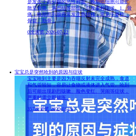
是发生于前列腺的恶性肿瘤，晚期癌细胞可能扩
散至骨骼、淋巴结等部位，引发多种症状。1、骨
痛：晚期前列腺癌常发生骨转移，常见于脊柱、
骨盆、肋骨...
0次浏览
2026-07-22
宝宝总是突然呛到的原因与症状
宝宝呛到主要是因为吞咽反射未完全成熟，食道
和气管较短，容易让食物或液体进入气管。呛到
后可能出现剧烈咳嗽、脸色变红、哭闹等症状，
严重时需立即就医。
357次浏览
2025-03-21