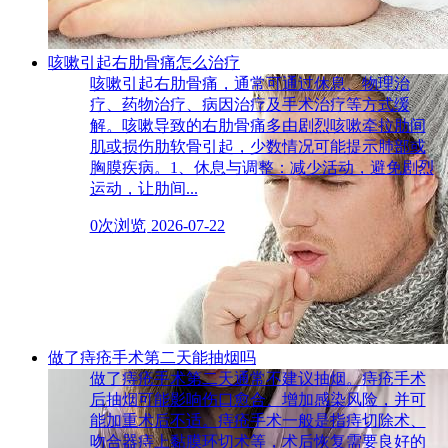
咳嗽引起右肋骨痛怎么治疗
咳嗽引起右肋骨痛，通常可通过休息、物理治
疗、药物治疗、病因治疗及手术治疗等方式缓
解。咳嗽导致的右肋骨痛多由剧烈咳嗽牵拉肋间
肌或损伤肋软骨引起，少数情况可能提示肺部或
胸膜疾病。1、休息与调整：减少活动，避免剧烈
运动，让肋间...
0次浏览
2026-07-22
做了痔疮手术第二天能抽烟吗
做了痔疮手术第二天通常不建议抽烟。痔疮手术
后抽烟可能影响伤口愈合、增加感染风险，并可
能加重术后不适。痔疮手术一般是指痔切除术、
吻合器痔上黏膜环切术等，术后恢复需要良好的