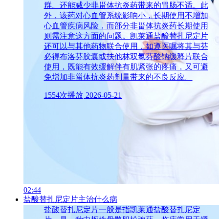
群。还能减少非甾体抗炎药带来的胃肠不适。此
外，该药对心血管系统影响小，长期使用不增加
心血管疾病风险，而部分非甾体抗炎药长期使用
则需注意这方面的问题。凯莱通盐酸替扎尼定片
还可以与其他药物联合使用，如遵医嘱将其与芬
必得布洛芬胶囊或扶他林双氯芬酸钠缓释片联合
使用，既能有效缓解伴有肌紧张的疼痛，又可避
免增加非甾体抗炎药剂量带来的不良反应。
1554次播放
2026-05-21
02:44
盐酸替扎尼定片主治什么病
盐酸替扎尼定片一般是指凯莱通盐酸替扎尼定