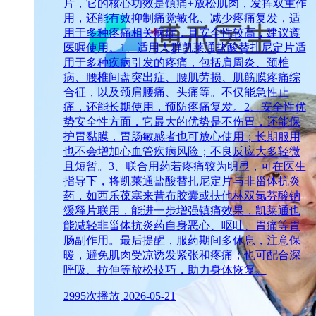
片，它的核心功效是镇痛+放松肌肉，发挥双重作
用，还能有效抑制痛觉敏化、减少疼痛复发，适
用于多种疼痛相关病症，且安全性较高，建议遵
医嘱使用。1、适用人群凯莱通盐酸替扎尼定片适
用于多种疾病引发的疼痛，包括肩周炎、颈椎
病、腰椎间盘突出症、腰肌劳损、肌筋膜疼痛综
合征，以及颈肩腰痛、头痛等。不仅能急性止
痛，还能长期使用，预防疼痛复发。2、安全性优
势安全性方面，它最大的优势是不伤胃，还能保
护胃黏膜，胃肠敏感者也可放心使用；长期服用
也不会增加心血管疾病风险；不良反应大多轻微
且短暂。3、联合用药若疼痛较为明显，可在医生
指导下，将凯莱通盐酸替扎尼定片与非甾体抗炎
药，如西乐葆塞来昔布胶囊或扶他林双氯芬酸钠
缓释片联用，能进一步增强镇痛效果，凯莱通也
能减轻非甾体抗炎药自身恶心、呕吐、胃痛等胃
肠副作用。最后提醒，服药期间多休息，注意保
暖，避免肌肉受凉诱发紧张和疼痛；也可配合深
呼吸、拉伸等放松技巧，助力身体恢复。
2995次播放
2026-05-21