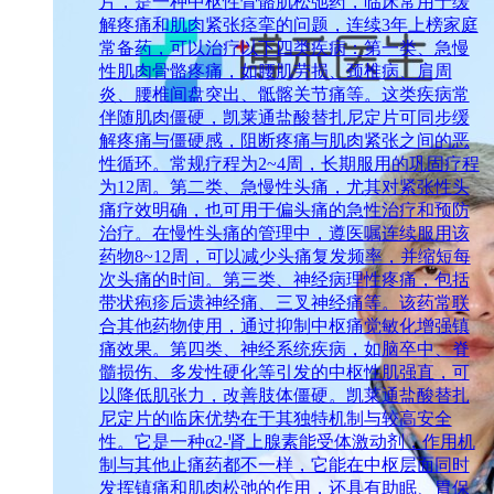
片，是一种中枢性骨骼肌松弛药，临床常用于缓
解疼痛和肌肉紧张痉挛的问题，连续3年上榜家庭
常备药，可以治疗以下四类疾病：第一类、急慢
性肌肉骨骼疼痛，如腰肌劳损、颈椎病、肩周
炎、腰椎间盘突出、骶髂关节痛等。这类疾病常
伴随肌肉僵硬，凯莱通盐酸替扎尼定片可同步缓
解疼痛与僵硬感，阻断疼痛与肌肉紧张之间的恶
性循环。常规疗程为2~4周，长期服用的巩固疗程
为12周。第二类、急慢性头痛，尤其对紧张性头
痛疗效明确，也可用于偏头痛的急性治疗和预防
治疗。在慢性头痛的管理中，遵医嘱连续服用该
药物8~12周，可以减少头痛复发频率，并缩短每
次头痛的时间。第三类、神经病理性疼痛，包括
带状疱疹后遗神经痛、三叉神经痛等。该药常联
合其他药物使用，通过抑制中枢痛觉敏化增强镇
痛效果。第四类、神经系统疾病，如脑卒中、脊
髓损伤、多发性硬化等引发的中枢性肌强直，可
以降低肌张力，改善肢体僵硬。凯莱通盐酸替扎
尼定片的临床优势在于其独特机制与较高安全
性。它是一种α2-肾上腺素能受体激动剂，作用机
制与其他止痛药都不一样，它能在中枢层面同时
发挥镇痛和肌肉松弛的作用，还具有助眠、胃保