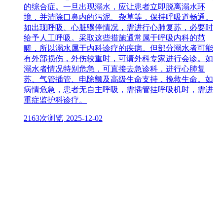
的综合症。一旦出现溺水，应让患者立即脱离溺水环
境，并清除口鼻内的污泥、杂草等，保持呼吸道畅通。
如出现呼吸、心脏骤停情况，需进行心肺复苏，必要时
给予人工呼吸。采取这些措施通常属于呼吸内科的范
畴，所以溺水属于内科诊疗的疾病。但部分溺水者可能
有外部损伤，外伤较重时，可请外科专家进行会诊。如
溺水者情况特别危急，可直接去急诊科，进行心肺复
苏、气管插管、电除颤及高级生命支持，挽救生命。如
病情危急，患者无自主呼吸，需插管挂呼吸机时，需进
重症监护科诊疗。
2163次浏览
2025-12-02