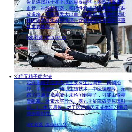
骨是连接躯干和下肢的重要结构，内部有重要的
血管、神经和脏器，粉碎性骨折意味着骨骼碎裂
成多块，可能引发大出血、内脏损伤或神经功能
障碍等危及生命的情况。盆骨粉碎性骨折的严重
性主要体现...
0次浏览
2026-07-22
治疗无精子症方法
治疗无精子症的方法主要有生活调整、药物治
疗、手术治疗、辅助生殖技术、中医调理等。无
精子症通常指精液中未检测到精子，可能由输精
管阻塞、激素水平异常、睾丸功能障碍等原因引
起。1、生活调整：对于因环境因素或生活习惯导
致的暂时性...
0次浏览
2026-07-22