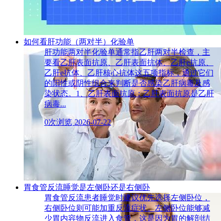
如何看肝功能（两对半）化验单
肝功能两对半化验单通常指乙肝两对半检查，主
要看乙肝表面抗原、乙肝表面抗体、乙肝e抗原、
乙肝e抗体、乙肝核心抗体这五项指标，通过它们
的阳性或阴性组合来判断是否感染乙肝病毒及感
染状态。1、乙肝表面抗原：乙肝表面抗原是乙肝
病毒...
0次浏览
2026-07-22
胃食管反流睡觉是左侧卧还是右侧卧
胃食管反流患者睡觉时建议优先选择左侧卧位，
右侧卧位则可能加重反流症状。左侧卧位能够减
少胃内容物反流进入食管，这是因为胃的解剖结