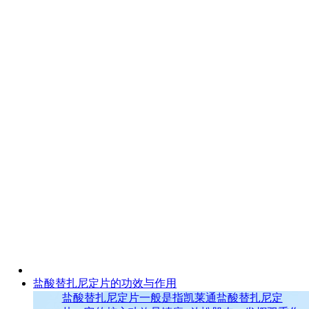
盐酸替扎尼定片的功效与作用
盐酸替扎尼定片一般是指凯莱通盐酸替扎尼定