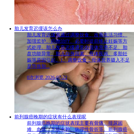
胎儿发育迟缓该怎么办
胎儿发育迟缓可通过调整饮食、改善生活习惯、
加强监护、药物治疗、必要时提前终止妊娠等方
式处理。胎儿发育迟缓通常由母体营养不足、胎
盘功能异常、胎儿自身因素、母体疾病、多胎妊
娠等原因引起。1、调整饮食：母体营养摄入不足
是导致胎...
0次浏览
2026-07-22
前列腺癌晚期的症状有什么表现呢
前列腺癌晚期的症状表现主要有骨痛、排尿困
难、血尿、下肢水肿、病理性骨折等。前列腺癌