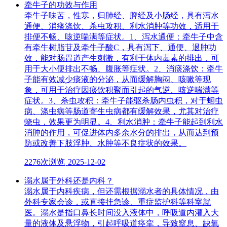
牵牛子的功效与作用
牵牛子味苦，性寒，归肺经、脾经及小肠经，具有泻水
通便、消痰涤饮、杀虫攻积、利水消肿等功效，适用于
排便不畅、咳逆喘满等症状。1、泻水通便：牵牛子中含
有牵牛树脂苷及牵牛子酸C，具有泻下、通便、退肿功
效，能对肠胃道产生刺激，有利于体内毒素的排出，可
用于大小便排出不畅、腹胀等症状。2、消痰涤饮：牵牛
子能有效减少痰液的分泌，从而缓解胸闷、咳嗽等现
象，可用于治疗因痰饮积聚而引起的气逆、咳逆喘满等
症状。3、杀虫攻积：牵牛子能驱杀肠内虫积，对于蛔虫
病、涤虫病等肠道寄生虫病都有缓解效果，尤其对治疗
蛲虫，效果更为明显。4、利水消肿：牵牛子能起到利水
消肿的作用，可促进体内多余水分的排出，从而达到预
防或改善下肢浮肿、水肿等不良症状的效果。
2276次浏览
2025-12-02
溺水属于外科还是内科？
溺水属于内科疾病，但还需根据溺水者的具体情况，由
外科专家会诊，或直接挂急诊、重症监护科等科室就
医。溺水是指口鼻长时间没入液体中，呼吸道内灌入大
量的液体及悬浮物，引起呼吸道痉挛，导致窒息、缺氧