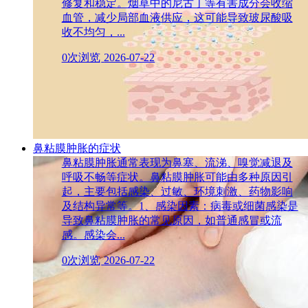
修复和稳定。烟草中的尼古丁等有害成分会收缩
血管，减少局部血液供应，这可能导致玻尿酸吸
收不均匀，...
0次浏览
2026-07-22
鼻粘膜肿胀的症状
鼻粘膜肿胀通常表现为鼻塞、流涕、嗅觉减退及
呼吸不畅等症状。鼻粘膜肿胀可能由多种原因引
起，主要包括感染、过敏、环境刺激、药物影响
及结构异常等。1、感染因素：病毒或细菌感染是
导致鼻粘膜肿胀的常见原因，如普通感冒或流
感。感染会...
0次浏览
2026-07-22