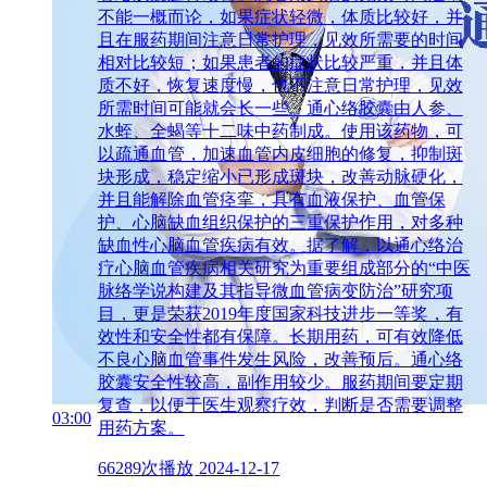
不能一概而论，如果症状轻微，体质比较好，并
且在服药期间注意日常护理，见效所需要的时间
相对比较短；如果患者的症状比较严重，并且体
质不好，恢复速度慢，也不注意日常护理，见效
所需时间可能就会长一些。通心络胶囊由人参、
水蛭、全蝎等十二味中药制成。使用该药物，可
以疏通血管，加速血管内皮细胞的修复，抑制斑
块形成，稳定缩小已形成斑块，改善动脉硬化，
并且能解除血管痉挛，具有血液保护、血管保
护、心脑缺血组织保护的三重保护作用，对多种
缺血性心脑血管疾病有效。据了解，以通心络治
疗心脑血管疾病相关研究为重要组成部分的“中医
脉络学说构建及其指导微血管病变防治”研究项
目，更是荣获2019年度国家科技进步一等奖，有
效性和安全性都有保障。长期用药，可有效降低
不良心脑血管事件发生风险，改善预后。通心络
胶囊安全性较高，副作用较少。服药期间要定期
复查，以便于医生观察疗效，判断是否需要调整
03:00
用药方案。
66289次播放
2024-12-17