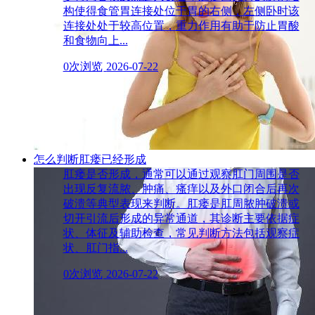
构使得食管胃连接处位于胃的右侧，左侧卧时该
连接处处于较高位置，重力作用有助于防止胃酸
和食物向上...
0次浏览
2026-07-22
怎么判断肛瘘已经形成
肛瘘是否形成，通常可以通过观察肛门周围是否
出现反复流脓、肿痛、瘙痒以及外口闭合后再次
破溃等典型表现来判断。肛瘘是肛周脓肿破溃或
切开引流后形成的异常通道，其诊断主要依据症
状、体征及辅助检查，常见判断方法包括观察症
状、肛门指...
0次浏览
2026-07-22