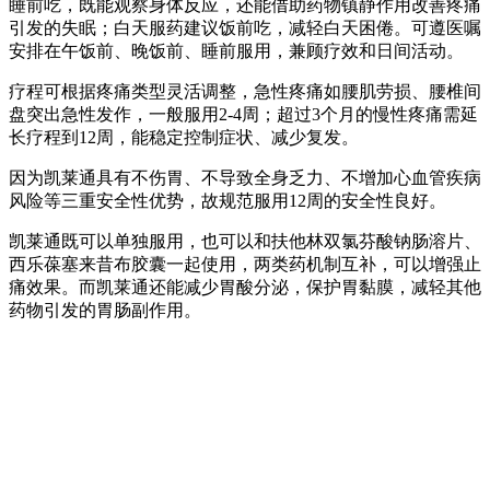
睡前吃，既能观察身体反应，还能借助药物镇静作用改善疼痛
引发的失眠；白天服药建议饭前吃，减轻白天困倦。可遵医嘱
安排在午饭前、晚饭前、睡前服用，兼顾疗效和日间活动。
疗程可根据疼痛类型灵活调整，急性疼痛如腰肌劳损、腰椎间
盘突出急性发作，一般服用2-4周；超过3个月的慢性疼痛需延
长疗程到12周，能稳定控制症状、减少复发。
因为凯莱通具有不伤胃、不导致全身乏力、不增加心血管疾病
风险等三重安全性优势，故规范服用12周的安全性良好。
凯莱通既可以单独服用，也可以和扶他林双氯芬酸钠肠溶片、
西乐葆塞来昔布胶囊一起使用，两类药机制互补，可以增强止
痛效果。而凯莱通还能减少胃酸分泌，保护胃黏膜，减轻其他
药物引发的胃肠副作用。