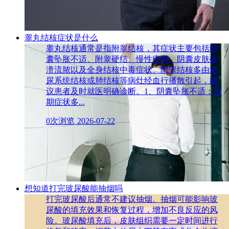
睾丸结核症状是什么
睾丸结核通常是指附睾结核，其症状主要包括阴
囊坠胀不适、附睾硬结、慢性疼痛、阴囊皮肤破
溃流脓以及全身结核中毒症状。附睾结核多由泌
尿系统结核或肺结核等病灶经血行播散引起，建
议患者及时就医明确诊断。1、阴囊坠胀不适：早
期症状多...
0次浏览
2026-07-22
想知道打完玻尿酸能抽烟吗
打完玻尿酸后通常不建议抽烟。抽烟可能影响玻
尿酸的填充效果和恢复过程，增加不良反应的风
险。玻尿酸填充后，皮肤组织需要一定时间进行