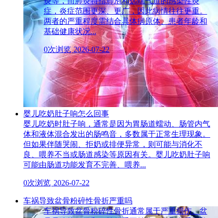
炎等，而肺炎特指肺泡和远端气道的感染性炎
症，炎症范围更深、更广，因此病情往往更重。
两者的严重程度需结合具体病原体、患者年龄和
基础健康状况...
0次浏览
2026-07-22
婴儿吃奶肚子响怎么回事
婴儿吃奶时肚子响，通常是因为胃肠道蠕动、肠管内气
体和液体混合发出的肠鸣音，多数属于正常生理现象。
但如果伴随哭闹、拒奶或排便异常，则可能与消化不
良、喂养不当或肠道感染等原因有关。婴儿吃奶肚子响
可能由肠道功能发育不完善、喂养...
0次浏览
2026-07-22
车祸导致盆骨粉碎性骨折严重吗
车祸导致盆骨粉碎性骨折通常属于严重损伤。盆