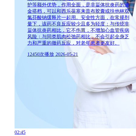
护等额外优势，作用全面，是非甾体抗炎药的黄
金搭档，可以和西乐葆塞来昔布胶囊或扶他林双
氯芬酸钠缓释片一起用。安全性方面，在常规剂
量下，该药不良反应较少且多为轻度：与传统非
甾体抗炎药相比，它不伤胃，不增加心血管疾病
风险；与同类肌肉松弛药相比，不会引起全身乏
力和严重的撤药反应，对老年患者更友好。
12450次播放
2026-05-21
02:45