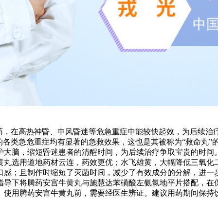
成药，在高热神昏、中风昏迷等危急重症中能较快起效，为后续治
的各类急危重症均有显著的急救效果，这也是其被称为“救命丸”
护大脑，缩短昏迷患者的清醒时间，为后续治疗争取宝贵的时间
黄丸选用道地药材云连，药效更优；水飞雄黄，大幅降低三氧化
口感；且制作时缩短了灭菌时间，减少了有效成分的分解，进一
指导下将腾药安宫牛黄丸与施慧达苯磺酸左氨氯地平片搭配，在
。使用腾药安宫牛黄丸前，需要经医生辨证。建议用药期间保持