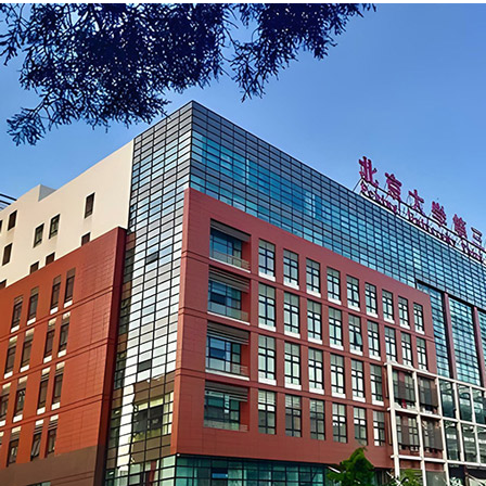
首页
医院
医生
疾病
视频
权威视频
健康短视频
语音
文章
问答
权威问答
健康知道
头条
资讯
医院入驻
网上医院
搜索
名医视频
查疾病
找医生
找医院