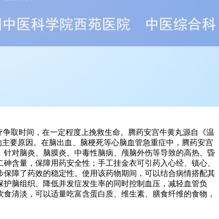
疗争取时间，在一定程度上挽救生命。腾药安宫牛黄丸源自《温
的主要原因。在脑出血、脑梗死等心脑血管急重症中，腾药安宫
。针对脑炎、脑膜炎、中毒性脑病、颅脑外伤等导致的高热、昏
二砷含量，保障用药安全性；手工挂金衣可引药入心经、镇心、
步保障了药效的稳定性。使用该药物期间，可以结合病情搭配其
保护脑组织、降低并发症发生率的同时控制血压，减轻血管负
饮食清淡，可以适量吃富含蛋白质、维生素、膳食纤维的食物，