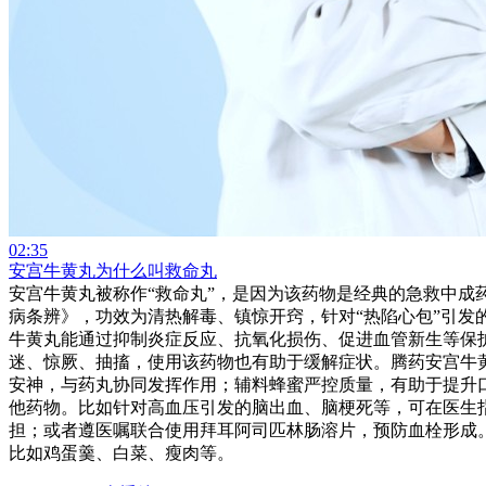
02:35
安宫牛黄丸为什么叫救命丸
安宫牛黄丸被称作“救命丸”，是因为该药物是经典的急救中
病条辨》，功效为清热解毒、镇惊开窍，针对“热陷心包”引发
牛黄丸能通过抑制炎症反应、抗氧化损伤、促进血管新生等保
迷、惊厥、抽搐，使用该药物也有助于缓解症状。腾药安宫牛
安神，与药丸协同发挥作用；辅料蜂蜜严控质量，有助于提升
他药物。比如针对高血压引发的脑出血、脑梗死等，可在医生
担；或者遵医嘱联合使用拜耳阿司匹林肠溶片，预防血栓形成
比如鸡蛋羹、白菜、瘦肉等。