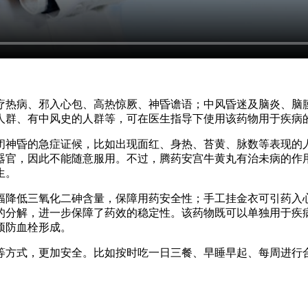
疗热病、邪入心包、高热惊厥、神昏谵语；中风昏迷及脑炎、脑
人群、有中风史的人群等，可在医生指导下使用该药物用于疾病
闭神昏的急症证候，比如出现面红、身热、苔黄、脉数等表现的
器官，因此不能随意服用。不过，腾药安宫牛黄丸有治未病的作
生。
幅降低三氧化二砷含量，保障用药安全性；手工挂金衣可引药入
的分解，进一步保障了药效的稳定性。该药物既可以单独用于疾
预防血栓形成。
等方式，更加安全。比如按时吃一日三餐、早睡早起、每周进行