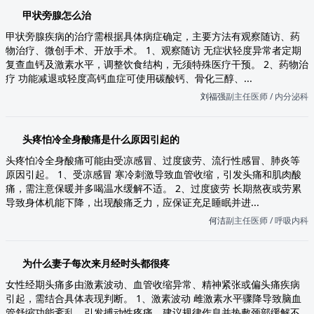
甲状旁腺怎么治
甲状旁腺疾病的治疗需根据具体病症确定，主要方法有观察随访、药
物治疗、微创手术、开放手术。 1、观察随访 无症状轻度异常者定期
复查血钙及激素水平，调整饮食结构，无须特殊医疗干预。 2、药物治
疗 功能减退或轻度高钙血症可使用碳酸钙、骨化三醇、...
刘福强
副主任医师 / 内分泌科
头疼怕冷全身酸痛是什么原因引起的
头疼怕冷全身酸痛可能由受凉感冒、过度疲劳、流行性感冒、肺炎等
原因引起。 1、受凉感冒 寒冷刺激导致血管收缩，引发头痛和肌肉酸
痛，需注意保暖并多喝温水缓解不适。 2、过度疲劳 长期熬夜或劳累
导致身体机能下降，出现酸痛乏力，应保证充足睡眠并进...
何洁
副主任医师 / 呼吸内科
为什么妻子每次来月经时头都很疼
女性经期头痛多由激素波动、血管收缩异常、精神紧张或偏头痛疾病
引起，需结合具体表现判断。 1、激素波动 雌激素水平骤降导致脑血
管舒缩功能紊乱，引发搏动性疼痛，建议规律作息并热敷颈部缓解不