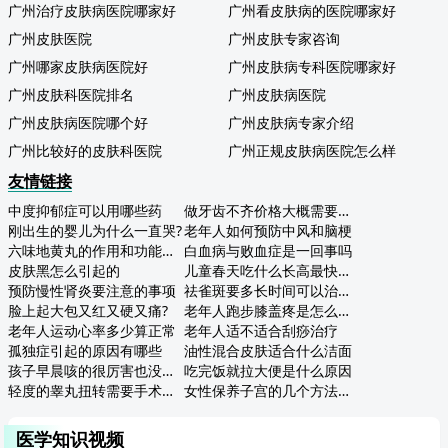
广州治疗皮肤病医院哪家好
广州看皮肤病的医院哪家好
广州皮肤医院
广州皮肤专家咨询
广州哪家皮肤病医院好
广州皮肤病专科医院哪家好
广州皮肤科医院排名
广州皮肤病医院
广州皮肤病医院哪个好
广州皮肤病专家介绍
广州比较好的皮肤科医院
广州正规皮肤病医院怎么样
友情链接
中度抑郁症可以用哪些药
做牙齿不齐价格大概需要多少
刚出生的婴儿为什么一直哭?
老年人如何预防中风和脑梗
六味地黄丸的作用和功能主治
白血病与败血症是一回事吗
皮肤黑怎么引起的
儿童春天吃什么长高最快最好
预防慢性肾炎要注意的事项
祛雀斑要多长时间可以治疗好
脸上起大包又红又硬又痛?
老年人跑步膝盖疼是怎么回事啊怎么办
老年人运动心率多少算正常
老年人适不适合刮痧治疗
孤独症引起的原因有哪些
油性混合皮肤适合什么洁面
孩子早晨咳的很厉害也没肺炎怎么治疗
吃完饭就拉大便是什么原因
轻度的睾丸扭转需要手术治疗吗
女性保养子宫的几个方法一定要知
医学知识视频