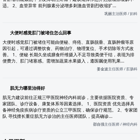
适。 2、血管异常 前列腺素分泌增多刺激血管剧烈收缩扩...
巩丽
主治医师 / 妇科
大便时感觉肛门被堵住怎么回事
大便时感觉肛门被堵住可能由便秘、痔疮、直肠脱垂、直肠肿瘤等原
因引起，可通过调整饮食、药物治疗、物理复位、手术切除等方式改
善。 1、便秘 长期久坐或膳食纤维摄入不足导致粪便干结，表现为排
便费力、肛门堵塞感。需增加蔬菜水果摄入，遵医嘱使用乳果...
姜金波
主任医师 / 肛肠科
肌无力哪里治得好
肌无力建议前往正规三甲医院神经内科就诊，主要依据医院资质、专
家团队、诊疗设备、康复体系等因素选择。 1、医院资质 优先选择具
备神经免疫疾病诊疗资质的公立三甲医院，确保诊疗规范。 2、专家团
队 寻找擅长重症肌无力诊治的主任医师团队，提高确诊...
邵自强
主任医师 / 神经内科