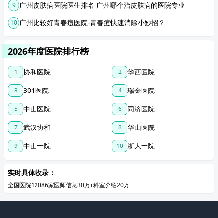
广州皮肤病医院医生排名 广州哪个治皮肤病的医院专业
9
广州比较好青春痘医院-青春痘快速消除小妙招？
10
2026年度医院排行榜
协和医院
华西医院
1
2
301医院
瑞金医院
3
4
中山医院
同济医院
5
6
武汉协和
华山医院
7
8
中山一院
浙大一院
9
10
实时具体收录：
全国医院12086家
医师信息30万+
科室介绍20万+