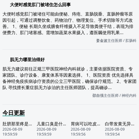
大便时感觉肛门被堵住怎么回事
大便时感觉肛门被堵住可能由便秘、痔疮、直肠脱垂、直肠肿瘤等原
因引起，可通过调整饮食、药物治疗、物理复位、手术切除等方式改
善。 1、便秘 长期久坐或膳食纤维摄入不足导致粪便干结，表现为排
便费力、肛门堵塞感。需增加蔬菜水果摄入，遵医嘱使用乳果...
姜金波
主任医师 / 肛肠科
肌无力哪里治得好
肌无力建议前往正规三甲医院神经内科就诊，主要依据医院资质、专
家团队、诊疗设备、康复体系等因素选择。 1、医院资质 优先选择具
备神经免疫疾病诊疗资质的公立三甲医院，确保诊疗规范。 2、专家团
队 寻找擅长重症肌无力诊治的主任医师团队，提高确诊...
邵自强
主任医师 / 神经内科
今日更新
肚脐那里疼是怎么回事
儿童口臭是什么原因引起的
胃病可以吃皮皮虾吗
白带发黄无异味外阴瘙痒是怎么回事
2026-08-09
2026-08-09
2026-08-09
2026-08-09
19:59:59
19:59:59
19:59:56
19:59:54