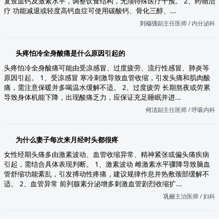
复查血钙及激素水平，调整饮食结构，无须特殊医疗干预。 2、药物治
疗 功能减退或轻度高钙血症可使用碳酸钙、骨化三醇、...
刘福强
副主任医师 / 内分泌科
头疼怕冷全身酸痛是什么原因引起的
头疼怕冷全身酸痛可能由受凉感冒、过度疲劳、流行性感冒、肺炎等
原因引起。 1、受凉感冒 寒冷刺激导致血管收缩，引发头痛和肌肉酸
痛，需注意保暖并多喝温水缓解不适。 2、过度疲劳 长期熬夜或劳累
导致身体机能下降，出现酸痛乏力，应保证充足睡眠并进...
何洁
副主任医师 / 呼吸内科
为什么妻子每次来月经时头都很疼
女性经期头痛多由激素波动、血管收缩异常、精神紧张或偏头痛疾病
引起，需结合具体表现判断。 1、激素波动 雌激素水平骤降导致脑血
管舒缩功能紊乱，引发搏动性疼痛，建议规律作息并热敷颈部缓解不
适。 2、血管异常 前列腺素分泌增多刺激血管剧烈收缩扩...
巩丽
主治医师 / 妇科