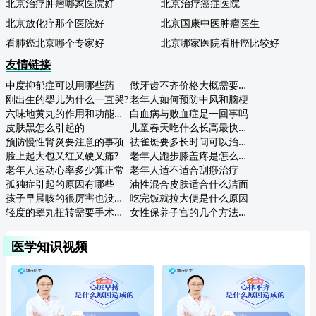
北京治疗肿瘤哪家医院好
北京治疗癌症医院
北京放化疗那个医院好
北京国康中医肿瘤医生
看肺癌北京哪个专家好
北京哪家医院看肝癌比较好
友情链接
中度抑郁症可以用哪些药
做牙齿不齐价格大概需要多少
刚出生的婴儿为什么一直哭?
老年人如何预防中风和脑梗
六味地黄丸的作用和功能主治
白血病与败血症是一回事吗
皮肤黑怎么引起的
儿童春天吃什么长高最快最好
预防慢性肾炎要注意的事项
祛雀斑要多长时间可以治疗好
脸上起大包又红又硬又痛?
老年人跑步膝盖疼是怎么回事啊怎么办
老年人运动心率多少算正常
老年人适不适合刮痧治疗
孤独症引起的原因有哪些
油性混合皮肤适合什么洁面
孩子早晨咳的很厉害也没肺炎怎么治疗
吃完饭就拉大便是什么原因
轻度的睾丸扭转需要手术治疗吗
女性保养子宫的几个方法一定要知
医学知识视频